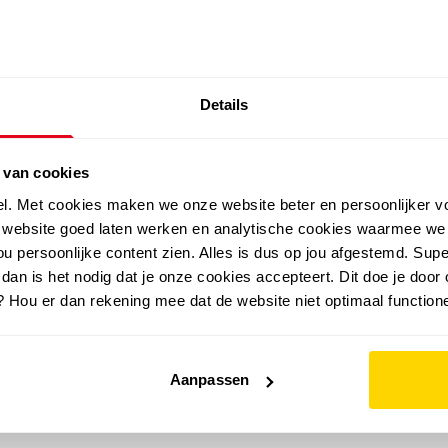
SALE: LAATSTE KANS!
Details
outdoor
zomer
merken
folder
sale
 van cookies
el. Met cookies maken we onze website beter en persoonlijker v
e website goed laten werken en analytische cookies waarmee we
u persoonlijke content zien. Alles is dus op jou afgestemd. Supe
 dan is het nodig dat je onze cookies accepteert. Dit doe je door 
? Hou er dan rekening mee dat de website niet optimaal functione
Aanpassen