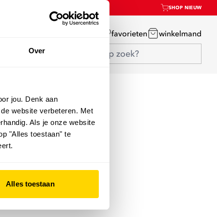
SHOP NIEUW
mijn account
favorieten
winkelmand
Over
oor jou. Denk aan
 de website verbeteren. Met
rhandig. Als je onze website
op "Alles toestaan" te
ert.
Alles toestaan