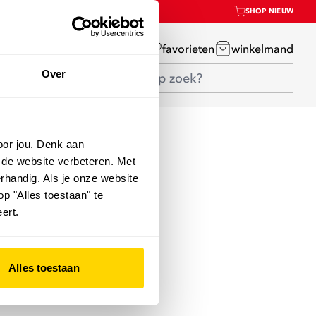
SHOP NIEUW
mijn account
favorieten
winkelmand
Over
oor jou. Denk aan
 de website verbeteren. Met
rhandig. Als je onze website
op "Alles toestaan" te
ert.
Alles toestaan