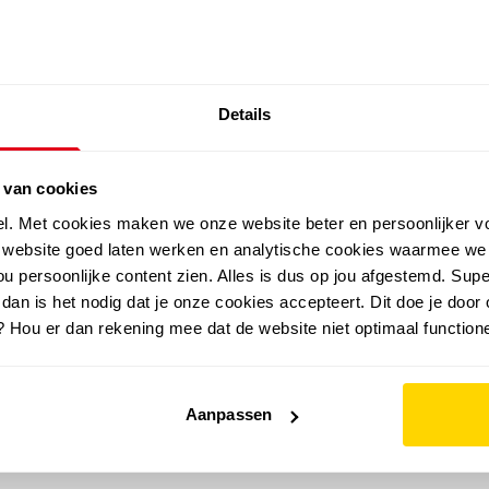
SALE: LAATSTE KANS!
Details
outdoor
zomer
merken
folder
sale
 van cookies
el. Met cookies maken we onze website beter en persoonlijker v
e website goed laten werken en analytische cookies waarmee we
u persoonlijke content zien. Alles is dus op jou afgestemd. Supe
 dan is het nodig dat je onze cookies accepteert. Dit doe je door 
? Hou er dan rekening mee dat de website niet optimaal functione
Aanpassen