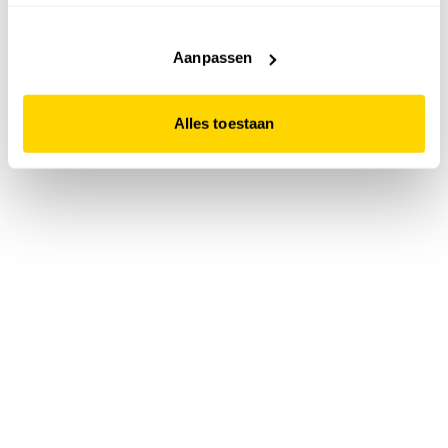
accepteert. Dit doe je door op "Alles toestaan" te klikken.
Liever geen cookies? Hou er dan rekening mee dat de
website niet optimaal functioneert.
Aanpassen
Alles toestaan