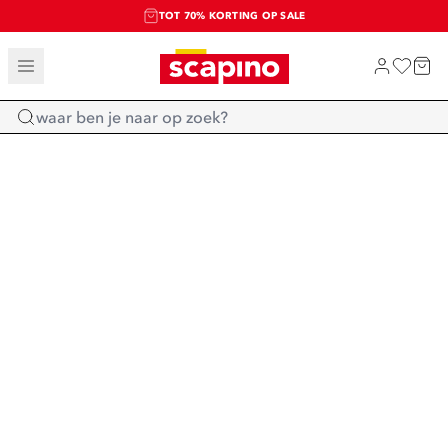
TOT 70% KORTING OP SALE
SALE: LAATSTE KANS!
SHOP NIEUW
Home