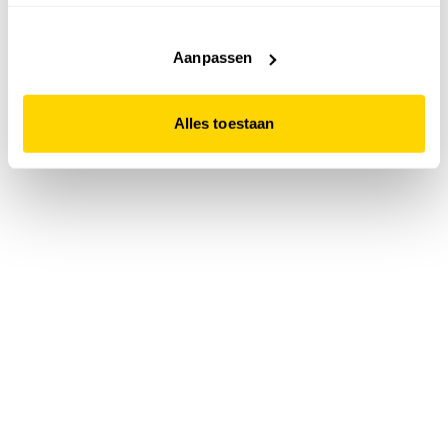
accepteert. Dit doe je door op "Alles toestaan" te klikken.
Liever geen cookies? Hou er dan rekening mee dat de
website niet optimaal functioneert.
Aanpassen
Alles toestaan