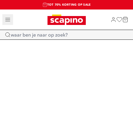
TOT 70% KORTING OP SALE
SALE: LAATSTE KANS!
SHOP NIEUW
Home