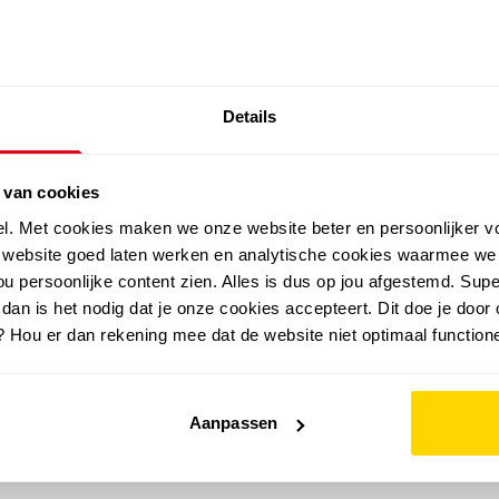
SALE: LAATSTE KANS!
Details
outdoor
zomer
merken
folder
sale
 van cookies
el. Met cookies maken we onze website beter en persoonlijker v
e website goed laten werken en analytische cookies waarmee we
u persoonlijke content zien. Alles is dus op jou afgestemd. Supe
 dan is het nodig dat je onze cookies accepteert. Dit doe je door 
? Hou er dan rekening mee dat de website niet optimaal functione
Aanpassen