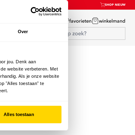
SHOP NIEUW
mijn account
favorieten
winkelmand
Over
oor jou. Denk aan
 de website verbeteren. Met
rhandig. Als je onze website
op "Alles toestaan" te
ert.
Alles toestaan