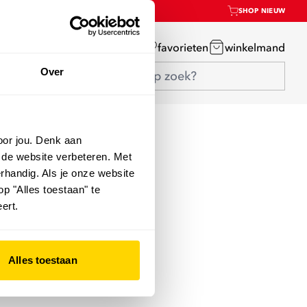
SHOP NIEUW
mijn account
favorieten
winkelmand
Over
oor jou. Denk aan
 de website verbeteren. Met
rhandig. Als je onze website
op "Alles toestaan" te
ert.
Alles toestaan