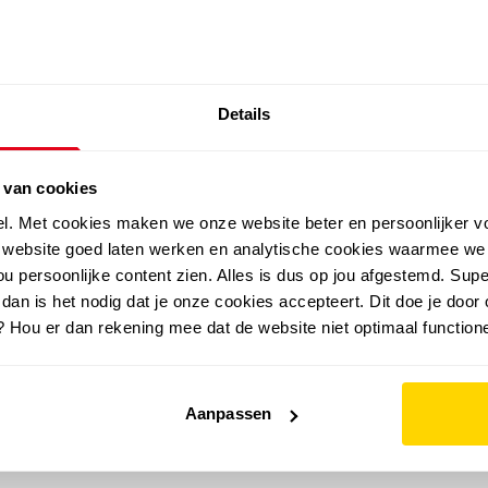
SALE: LAATSTE KANS!
Details
outdoor
zomer
merken
folder
sale
 van cookies
el. Met cookies maken we onze website beter en persoonlijker v
e website goed laten werken en analytische cookies waarmee we
u persoonlijke content zien. Alles is dus op jou afgestemd. Supe
 dan is het nodig dat je onze cookies accepteert. Dit doe je door 
? Hou er dan rekening mee dat de website niet optimaal functione
Aanpassen