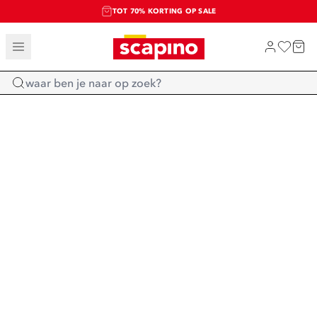
TOT 70% KORTING OP SALE
SALE: LAATSTE KANS!
SHOP NIEUW
Home