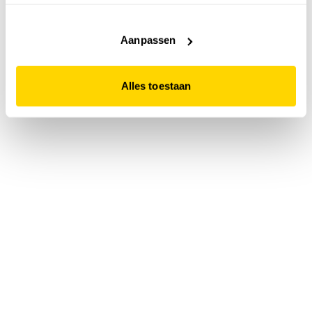
accepteert. Dit doe je door op "Alles toestaan" te klikken.
Liever geen cookies? Hou er dan rekening mee dat de
website niet optimaal functioneert.
Aanpassen
Alles toestaan