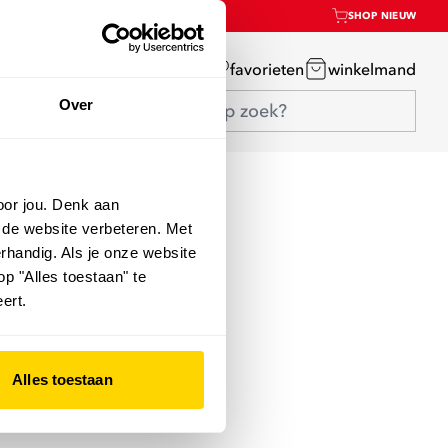
SHOP NIEUW
mijn account
favorieten
winkelmand
Over
oor jou. Denk aan
 de website verbeteren. Met
rhandig. Als je onze website
op "Alles toestaan" te
ert.
Alles toestaan