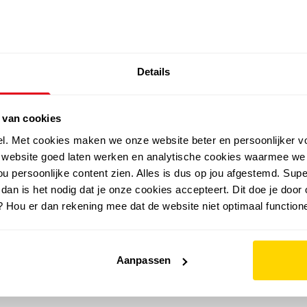
SALE: LAATSTE KANS!
Details
outdoor
zomer
merken
folder
sale
 van cookies
el. Met cookies maken we onze website beter en persoonlijker v
e website goed laten werken en analytische cookies waarmee we
u persoonlijke content zien. Alles is dus op jou afgestemd. Supe
 dan is het nodig dat je onze cookies accepteert. Dit doe je door 
? Hou er dan rekening mee dat de website niet optimaal functione
Aanpassen