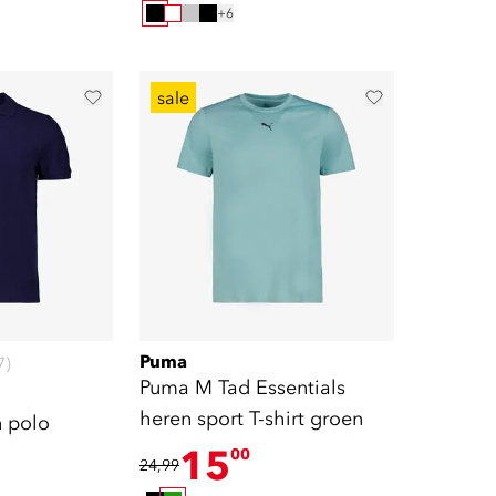
+6
sale
Puma
7)
Puma M Tad Essentials
heren sport T-shirt groen
 polo
15
00
24,99