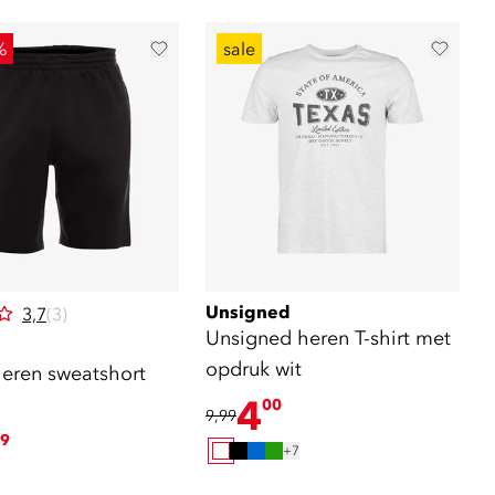
%
sale
Unsigned
3,7
(3)
Unsigned heren T-shirt met
opdruk wit
eren sweatshort
4
00
9,99
9
+7