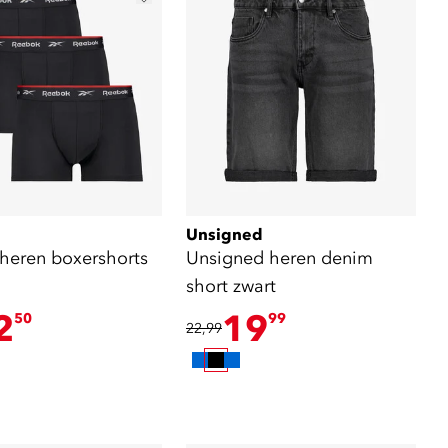
Unsigned
heren boxershorts
Unsigned heren denim
short zwart
2
19
50
99
22,99