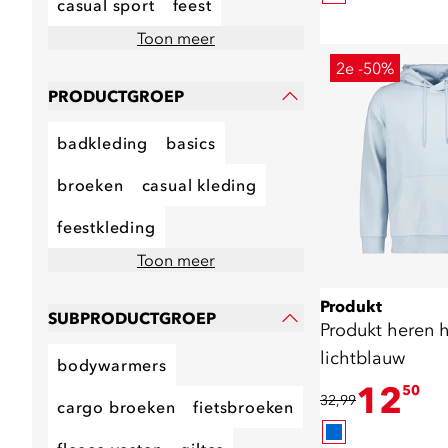
casual sport
feest
Toon meer
2e -50%
PRODUCTGROEP
badkleding
basics
broeken
casual kleding
feestkleding
Toon meer
Produkt
SUBPRODUCTGROEP
Produkt heren 
lichtblauw
bodywarmers
12
50
32,99
cargo broeken
fietsbroeken