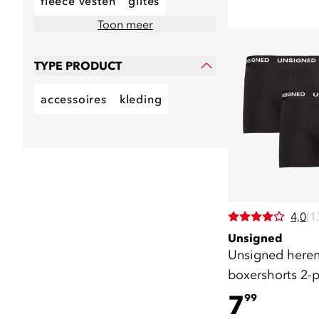
fleece vesten
giltes
Toon meer
TYPE PRODUCT
accessoires
kleding
4,0
(1
Unsigned
Unsigned here
boxershorts 2-
7
99