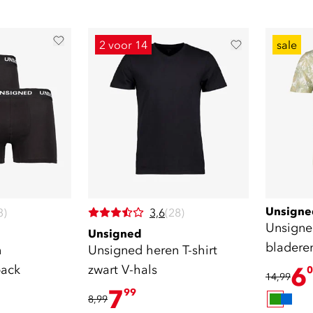
2 voor 14
sale
Unsigne
3)
3,6
(28)
Unsigne
Unsigned
bladere
n
Unsigned heren T-shirt
pack
zwart V-hals
6
0
14,99
7
99
8,99