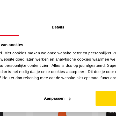
SALE: LAATSTE KANS!
Details
outdoor
zomer
merken
folder
sale
 van cookies
el. Met cookies maken we onze website beter en persoonlijker v
e website goed laten werken en analytische cookies waarmee we
u persoonlijke content zien. Alles is dus op jou afgestemd. Supe
 dan is het nodig dat je onze cookies accepteert. Dit doe je door 
? Hou er dan rekening mee dat de website niet optimaal functione
Aanpassen
sale