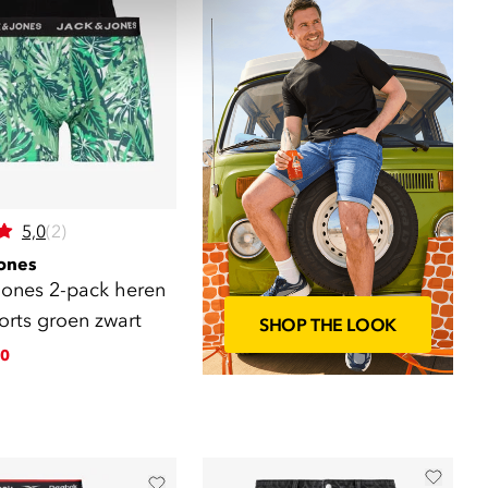
5,0
(2)
ones
Jones 2-pack heren
orts groen zwart
SHOP THE LOOK
0