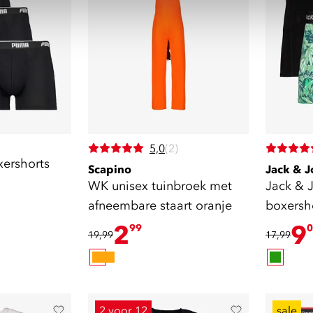
5,0
(2)
ershorts
Scapino
Jack & J
WK unisex tuinbroek met
Jack & 
afneembare staart oranje
boxersh
2
9
99
0
19,99
17,99
2 voor 12
sale