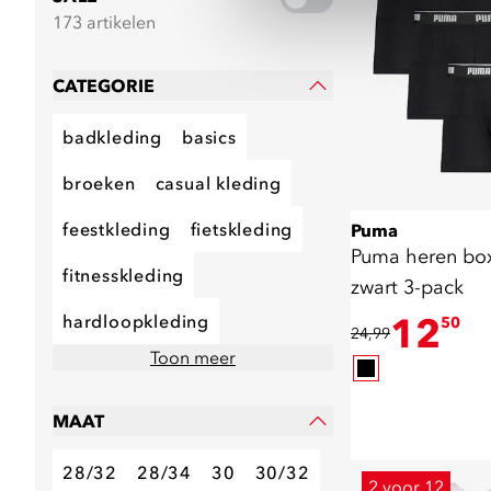
173 artikelen
CATEGORIE
badkleding
basics
broeken
casual kleding
feestkleding
fietskleding
Puma
Puma heren box
fitnesskleding
zwart 3-pack
12
hardloopkleding
50
24,99
Toon meer
MAAT
28/32
28/34
30
30/32
2 voor 12