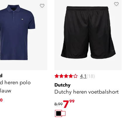
d
4,1
(18)
d heren polo
Dutchy
lauw
Dutchy heren voetbalshort
0
7
99
8,99