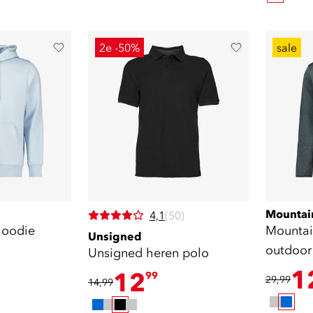
2e -50%
sale
Mountai
4,1
(50)
hoodie
Mountai
Unsigned
outdoor 
Unsigned heren polo
1
12
99
29,99
14,99