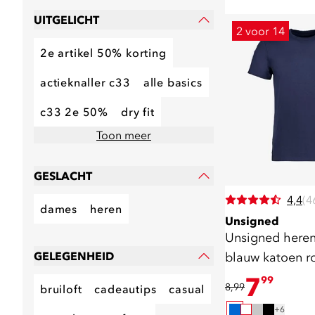
UITGELICHT
2 voor 14
2e artikel 50% korting
actieknaller c33
alle basics
c33 2e 50%
dry fit
Toon meer
GESLACHT
4,4
(4
dames
heren
Unsigned
Unsigned heren T-shi
GELEGENHEID
blauw katoen r
7
99
8,99
bruiloft
cadeautips
casual
+6