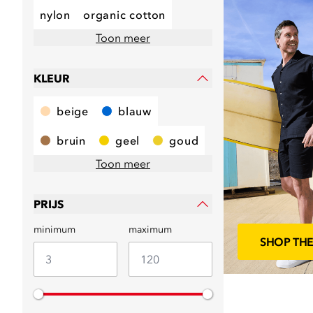
Shop the Look
nylon
organic cotton
Toon meer
KLEUR
beige
blauw
bruin
geel
goud
Toon meer
PRIJS
minimum
maximum
SHOP TH