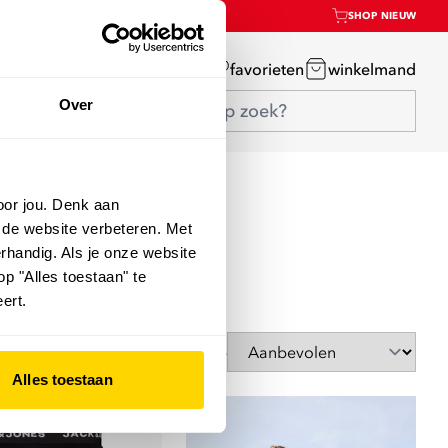
SHOP NIEUW
mijn account
favorieten
winkelmand
Over
oor jou. Denk aan
 de website verbeteren. Met
rhandig. Als je onze website
op "Alles toestaan" te
ert.
Sorteer op
Alles toestaan
Shop the Look