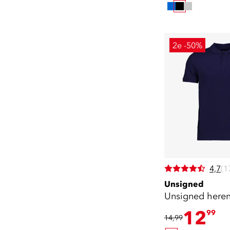
2e -50%
4,7
(1
Unsigned
Unsigned heren
12
99
14,99