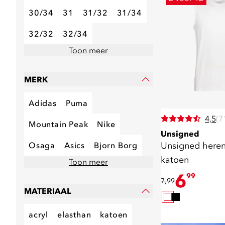
30/34
31
31/32
31/34
32/32
32/34
Toon meer
MERK
Adidas
Puma
4,5
(7
Mountain Peak
Nike
Unsigned
Unsigned heren 
Osaga
Asics
Bjorn Borg
katoen
Toon meer
6
99
7,99
MATERIAAL
acryl
elasthan
katoen