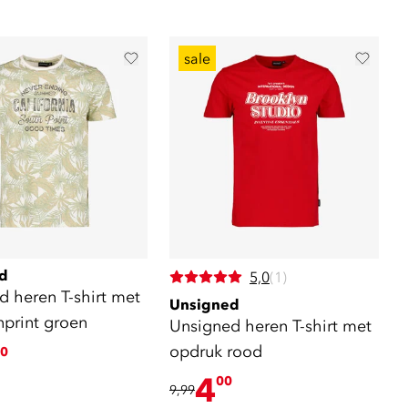
sale
d
5,0
(1)
d heren T-shirt met
Unsigned
nprint groen
Unsigned heren T-shirt met
opdruk rood
0
4
00
9,99