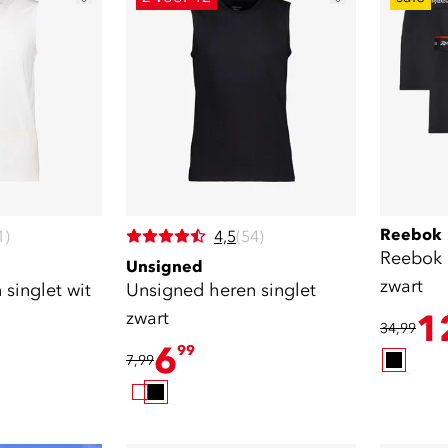
Reebok
1)
4,5
(54)
Reebok 
Unsigned
zwart
singlet wit
Unsigned heren singlet
zwart
1
34,99
6
99
7,99