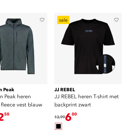
sale
n Peak
JJ REBEL
n Peak heren
JJ REBEL heren T-shirt met
fleece vest blauw
backprint zwart
2
6
50
00
13,99