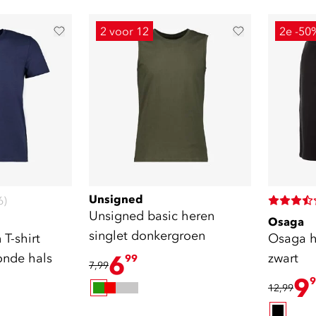
2 voor 12
2e -50
Unsigned
6)
Unsigned basic heren
Osaga
singlet donkergroen
rt
Osaga h
onde hals
6
zwart
99
7,99
9
9
12,99