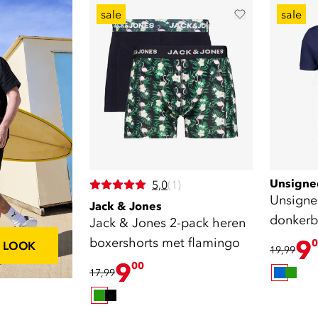
sale
sale
Unsigne
5,0
(1)
Unsigne
Jack & Jones
donkerb
Jack & Jones 2-pack heren
boxershorts met flamingo
9
0
E LOOK
19,99
9
00
17,99