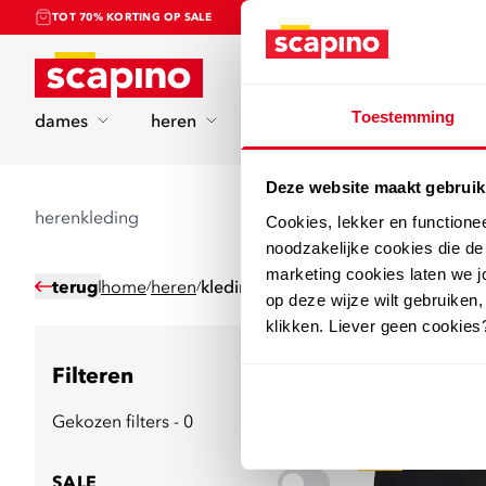
TOT 70% KORTING OP SALE
Home
Toestemming
dames
heren
kinderen
sport
Deze website maakt gebruik
herenkleding
Cookies, lekker en functione
noodzakelijke cookies die d
marketing cookies laten we jo
terug
home
heren
kleding
/
/
op deze wijze wilt gebruiken,
klikken. Liever geen cookies
Filteren
573
producten
Gekozen filters - 0
sale
SALE