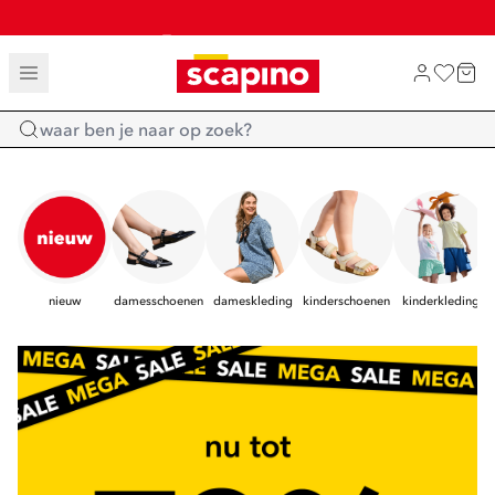
SALE: LAATSTE KANS!
TOT 70% KORTING OP SALE
SHOP NIEUW
Home
nieuw
damesschoenen
dameskleding
kinderschoenen
kinderkleding