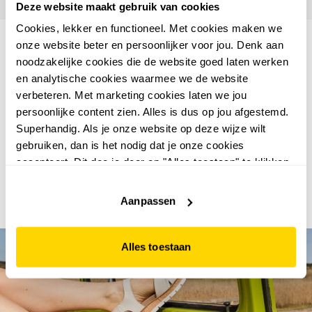
Deze website maakt gebruik van cookies
Cookies, lekker en functioneel. Met cookies maken we
KLANTEN GEVEN ONS GEMIDDELD
onze website beter en persoonlijker voor jou. Denk aan
noodzakelijke cookies die de website goed laten werken
EEN 8.6
en analytische cookies waarmee we de website
verbeteren. Met marketing cookies laten we jou
Uli Dominikus
Pieta A
persoonlijke content zien. Alles is dus op jou afgestemd.
zaterdag 8 augustus 2026
vrijdag 7 
Superhandig. Als je onze website op deze wijze wilt
4,0
gebruiken, dan is het nodig dat je onze cookies
goede snelle levering
Goede ser
accepteert. Dit doe je door op "Alles toestaan" te klikken.
behulpza
Liever geen cookies? Hou er dan rekening mee dat de
personee
website niet optimaal functioneert.
Aanpassen
Alles toestaan