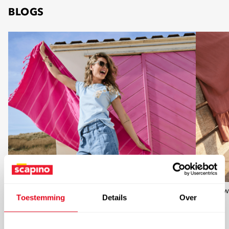
BLOGS
laat de zomer maar komen
w
Toestemming
Details
Over
blogs