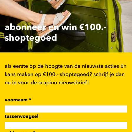
abonneer en win €100.-
shoptegoed
als eerste op de hoogte van de nieuwste acties én
kans maken op €100.- shoptegoed? schrijf je dan
nu in voor de scapino nieuwsbrief!
voornaam
*
tussenvoegsel