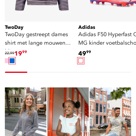
TwoDay
Adidas
TwoDay gestreept dames
Adidas F50 Hyperfast 
shirt met lange mouwen
MG kinder voetbalsch
blauw
19
99
49
99
22,99