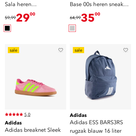
Sala heren
Base 00s heren sneakers
zaalschoenen
grijs
29
35
00
00
59,99
64,99
sale
sale
5,0
Adidas
Adidas ESS BARS3RS
Adidas
Adidas breaknet Sleek
rugzak blauw 16 liter