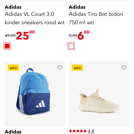
Adidas
Adidas
Adidas VL Court 3.0
Adidas Tiro Bot bidon
kinder sneakers rood wit
750 ml wit
25
6
00
00
49,99
9,99
sale
sale
4,8
Adidas