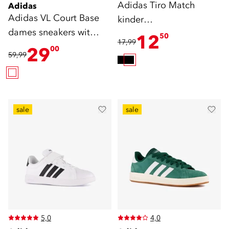
Adidas Tiro Match
Adidas
Adidas VL Court Base
kinder
dames sneakers wit
scheenbeschermers
12
50
17,99
zwart
zwart goud
29
00
59,99
sale
sale
5,0
4,0