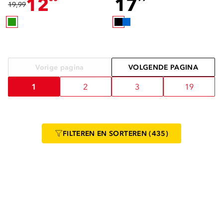
12
17
19,99
Vorige pagina
VOLGENDE PAGINA
1
2
3
19
FILTEREN
EN SORTEREN
(435)