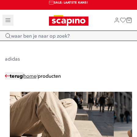
SALE: LAATSTE KANS!
TOT 70% KORTING OP SALE
SHOP NIEUW
Home
adidas
terug
home
producten
/