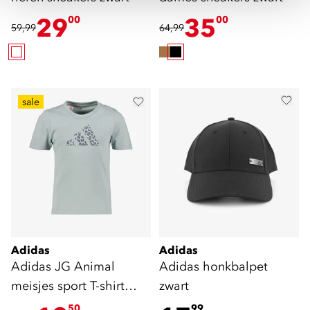
29
35
00
00
59,99
64,99
sale
Adidas
Adidas
Adidas JG Animal
Adidas honkbalpet
meisjes sport T-shirt
zwart
groen
50
99