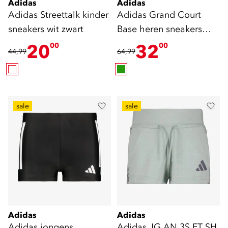
Adidas
Adidas
Adidas Streettalk kinder
Adidas Grand Court
sneakers wit zwart
Base heren sneakers
groen
20
32
00
00
44,99
64,99
sale
sale
Adidas
Adidas
Adidas jongens
Adidas JG AN 3S FT SH