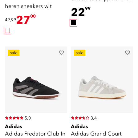
heren sneakers wit
22
99
27
00
49,99
sale
sale
5,0
3,4
Adidas
Adidas
Adidas Predator Club In
Adidas Grand Court