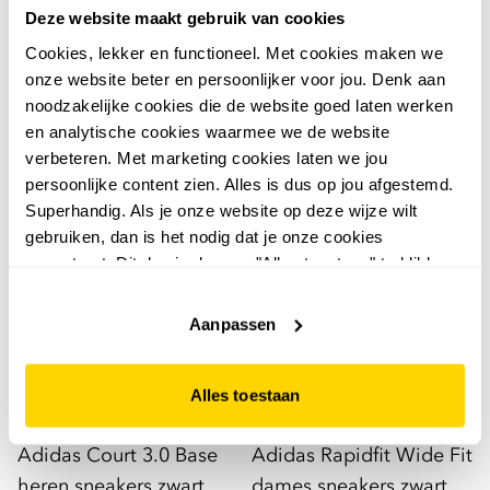
joggingbroek blauw
12
50
Deze website maakt gebruik van cookies
22,99
29
00
54,99
Cookies, lekker en functioneel. Met cookies maken we
onze website beter en persoonlijker voor jou. Denk aan
noodzakelijke cookies die de website goed laten werken
en analytische cookies waarmee we de website
verbeteren. Met marketing cookies laten we jou
sale
sale
persoonlijke content zien. Alles is dus op jou afgestemd.
Superhandig. Als je onze website op deze wijze wilt
gebruiken, dan is het nodig dat je onze cookies
accepteert. Dit doe je door op "Alles toestaan" te klikken.
Liever geen cookies? Hou er dan rekening mee dat de
website niet optimaal functioneert.
Aanpassen
Alles toestaan
4,2
3,0
Adidas
Adidas
Adidas Court 3.0 Base
Adidas Rapidfit Wide Fit
heren sneakers zwart
dames sneakers zwart