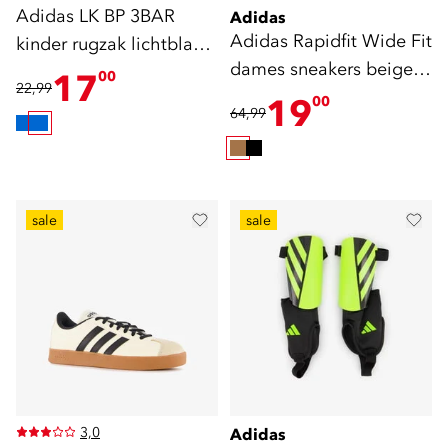
Adidas LK BP 3BAR
Adidas
Adidas Rapidfit Wide Fit
kinder rugzak lichtblauw
dames sneakers beige
10 liter
17
00
22,99
wit
19
00
64,99
sale
sale
3,0
Adidas