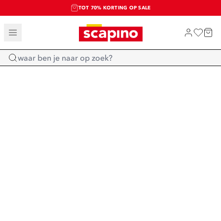
TOT 70% KORTING OP SALE
SALE: LAATSTE KANS!
SHOP NIEUW
Home