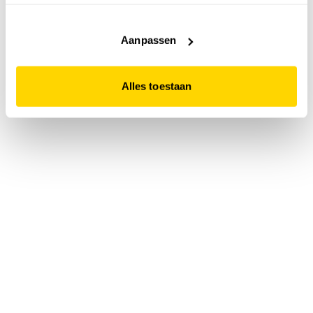
accepteert. Dit doe je door op "Alles toestaan" te klikken.
Liever geen cookies? Hou er dan rekening mee dat de
website niet optimaal functioneert.
Aanpassen
Alles toestaan