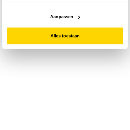
accepteert. Dit doe je door op "Alles toestaan" te klikken.
Liever geen cookies? Hou er dan rekening mee dat de
website niet optimaal functioneert.
Aanpassen
Alles toestaan