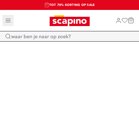
TOT 70% KORTING OP SALE
SALE: LAATSTE KANS!
SHOP NIEUW
Home