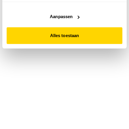
accepteert. Dit doe je door op "Alles toestaan" te klikken.
Liever geen cookies? Hou er dan rekening mee dat de
website niet optimaal functioneert.
Aanpassen
Alles toestaan