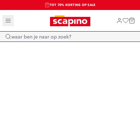
TOT 70% KORTING OP SALE
SALE: LAATSTE KANS!
SHOP NIEUW
Home