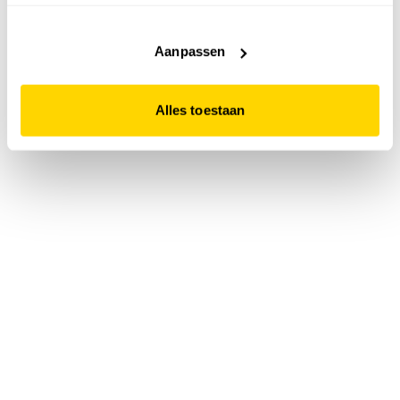
accepteert. Dit doe je door op "Alles toestaan" te klikken.
Liever geen cookies? Hou er dan rekening mee dat de
website niet optimaal functioneert.
Aanpassen
Alles toestaan