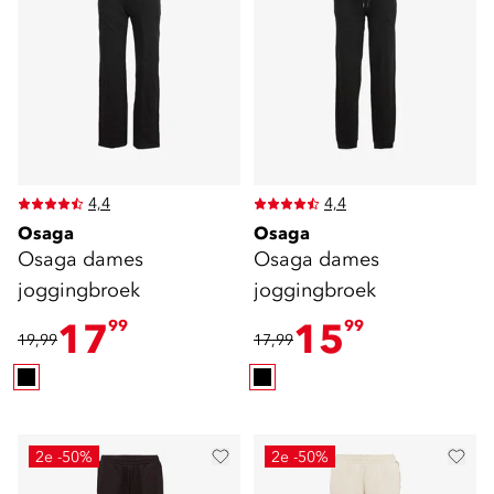
4,4
4,4
Osaga
Osaga
Osaga dames
Osaga dames
joggingbroek
joggingbroek
17
15
99
99
19,99
17,99
2e -50%
2e -50%