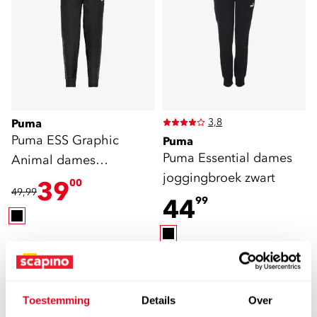
3,8
Puma
Puma ESS Graphic
Puma
Puma Essential dames
Animal dames
joggingbroek zwart
joggingbroek zwart
39
00
49,99
44
99
FILTEREN
EN SORTEREN
(6)
Toestemming
Details
Over