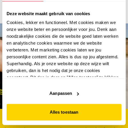
Deze website maakt gebruik van cookies
Cookies, lekker en functioneel. Met cookies maken we
onze website beter en persoonlijker voor jou. Denk aan
noodzakelijke cookies die de website goed laten werken
en analytische cookies waarmee we de website
verbeteren. Met marketing cookies laten we jou
persoonlijke content zien. Alles is dus op jou afgestemd.
Superhandig. Als je onze website op deze wijze wilt
gebruiken, dan is het nodig dat je onze cookies
accepteert. Dit doe je door op "Alles toestaan" te klikken.
abonneer en win €100.-
Liever geen cookies? Hou er dan rekening mee dat de
website niet optimaal functioneert.
shoptegoed
Aanpassen
Alles toestaan
als eerste op de hoogte van de nieuwste acties én