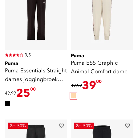
3,5
Puma
Puma ESS Graphic
Puma
Puma Essentials Straight
Animal Comfort dames
dames joggingbroek
joggingbroek beige
39
00
49,99
zwart
25
00
49,99
2e -50%
2e -50%