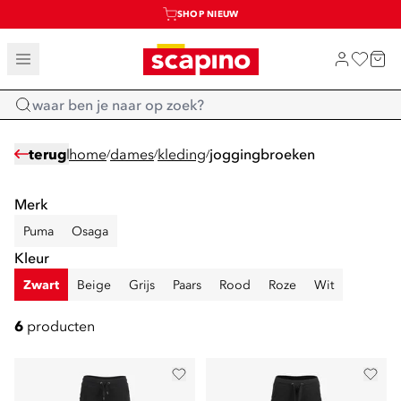
SHOP NIEUW
TOT 70% KORTING OP SALE
SALE: LAATSTE KANS!
Home
terug
home
dames
kleding
joggingbroeken
/
/
/
Merk
Puma
Osaga
Kleur
Zwart
Beige
Grijs
Paars
Rood
Roze
Wit
6
producten