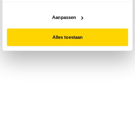
accepteert. Dit doe je door op "Alles toestaan" te klikken.
Liever geen cookies? Hou er dan rekening mee dat de
website niet optimaal functioneert.
Aanpassen
Alles toestaan