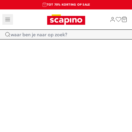
TOT 70% KORTING OP SALE
SALE: LAATSTE KANS!
SHOP NIEUW
Home