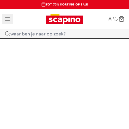
TOT 70% KORTING OP SALE
SALE: LAATSTE KANS!
SHOP NIEUW
Home