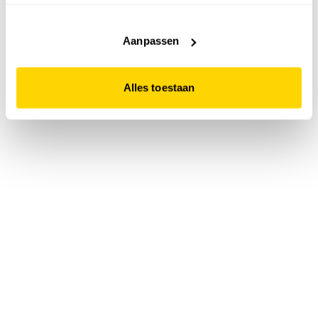
accepteert. Dit doe je door op "Alles toestaan" te klikken.
Liever geen cookies? Hou er dan rekening mee dat de
website niet optimaal functioneert.
Aanpassen
Alles toestaan