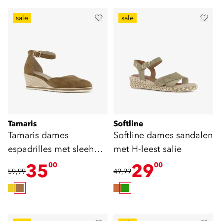
sale
sale
Tamaris
Softline
Tamaris dames
Softline dames sandalen
espadrilles met sleehak
met H-leest salie
bruin
35
29
00
00
59,99
49,99