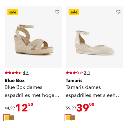
sale
sale
4,5
3,0
Blue Box
Tamaris
Blue Box dames
Tamaris dames
espadrilles met hoge
espadrilles met sleehak
sleehak goud
champagne
12
39
50
00
44,99
59,99