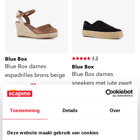
4,8
Blue Box
Blue Box dames
Blue Box
Blue Box dames
espadrilles brons beige
sneakers met jute zwart
15
00
39,99
9
00
34,99
Toestemming
Details
Over
sale
sale
Deze website maakt gebruik van cookies