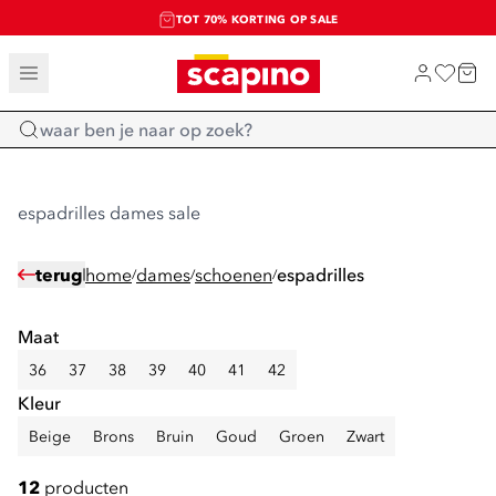
TOT 70% KORTING OP SALE
SALE: LAATSTE KANS!
SHOP NIEUW
Home
espadrilles dames sale
terug
home
dames
schoenen
espadrilles
/
/
/
Maat
36
37
38
39
40
41
42
Kleur
Beige
Brons
Bruin
Goud
Groen
Zwart
12
producten