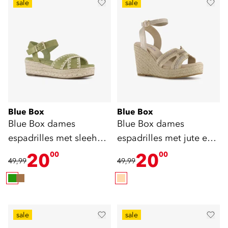
sale
sale
Blue Box
Blue Box
Blue Box dames
Blue Box dames
espadrilles met sleehak
espadrilles met jute en
groen
sleehak beige
20
20
00
00
49,99
49,99
sale
sale