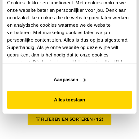
Cookies, lekker en functioneel. Met cookies maken we
onze website beter en persoonlijker voor jou. Denk aan
noodzakelijke cookies die de website goed laten werken
en analytische cookies waarmee we de website
verbeteren. Met marketing cookies laten we jou
persoonlijke content zien. Alles is dus op jou afgestemd.
Superhandig. Als je onze website op deze wijze wilt
gebruiken, dan is het nodig dat je onze cookies
5,0
4,5
accepteert. Dit doe je door op "Alles toestaan" te klikken.
Blue Box
Blue Box
Liever geen cookies? Hou er dan rekening mee dat de
Blue Box dames
Blue Box dames sleehak
website niet optimaal functioneert.
sneakers met jute en
espadrilles met strik
Aanpassen
panterprint
beige
9
9
00
00
34,99
34,99
Alles toestaan
FILTEREN
EN SORTEREN
(12)