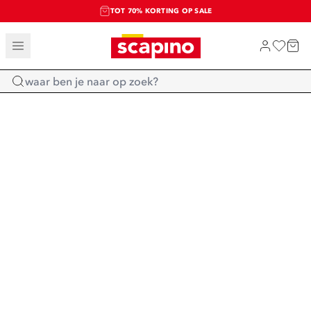
TOT 70% KORTING OP SALE
SALE: LAATSTE KANS!
SHOP NIEUW
Home