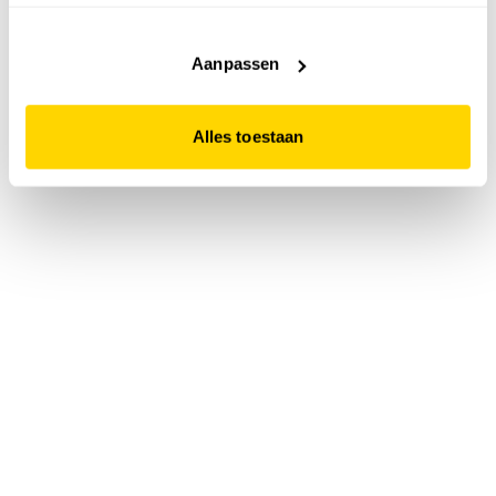
accepteert. Dit doe je door op "Alles toestaan" te klikken.
Liever geen cookies? Hou er dan rekening mee dat de
website niet optimaal functioneert.
Aanpassen
Alles toestaan