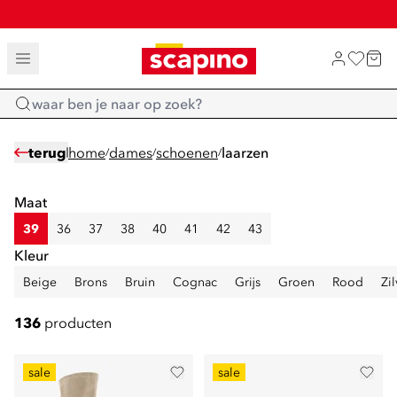
SALE: LAATSTE KANS!
TOT 70% KORTING OP SALE
SHOP NIEUW
Home
terug
home
dames
schoenen
laarzen
/
/
/
Maat
39
36
37
38
40
41
42
43
Kleur
Beige
Brons
Bruin
Cognac
Grijs
Groen
Rood
Zil
136
producten
sale
sale