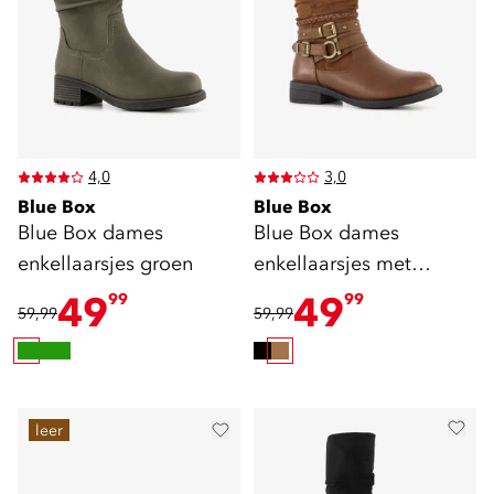
4,0
3,0
Blue Box
Blue Box
Blue Box dames
Blue Box dames
enkellaarsjes groen
enkellaarsjes met
gespen bruin
49
49
99
99
59,99
59,99
leer