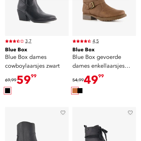
3,7
4,5
Blue Box
Blue Box
Blue Box dames
Blue Box gevoerde
cowboylaarsjes zwart
dames enkellaarsjes
met gesp cognac
59
49
99
99
69,99
54,99