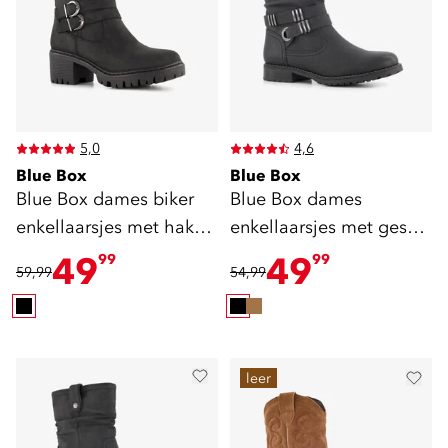
5,0
4,6
Blue Box
Blue Box
Blue Box dames biker
Blue Box dames
enkellaarsjes met hak
enkellaarsjes met gesp
zwart
zwart
49
49
99
99
59,99
54,99
leer