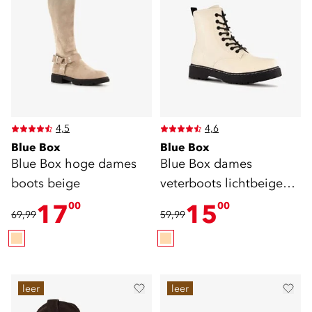
4,5
4,6
Blue Box
Blue Box
Blue Box hoge dames
Blue Box dames
boots beige
veterboots lichtbeige
zwart
17
15
00
00
69,99
59,99
leer
leer