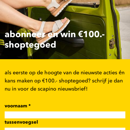
abonneer en win €100.-
shoptegoed
als eerste op de hoogte van de nieuwste acties én
kans maken op €100.- shoptegoed? schrijf je dan
nu in voor de scapino nieuwsbrief!
voornaam
*
tussenvoegsel