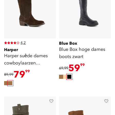
4,2
Blue Box
Blue Box hoge dames
Harper
Harper suède dames
boots zwart
cowboylaarzen
59
99
69,99
chocoladebruin
79
99
89,99