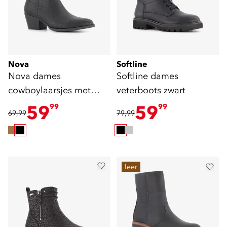
Nova
Softline
Nova dames
Softline dames
cowboylaarsjes met
veterboots zwart
slangenprint zwart
59
59
99
99
69,99
79,99
leer