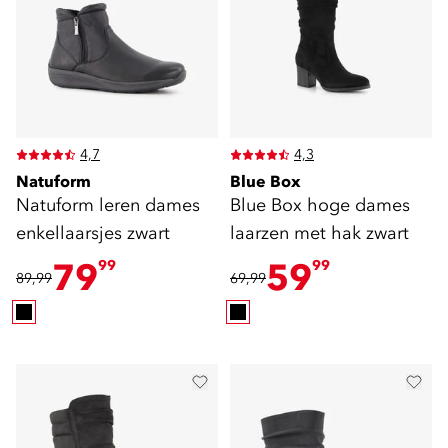
4,7
4,3
Natuform
Blue Box
Natuform leren dames
Blue Box hoge dames
enkellaarsjes zwart
laarzen met hak zwart
79
59
99
99
89,99
69,99