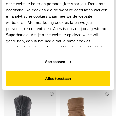
onze website beter en persoonlijker voor jou. Denk aan
noodzakelijke cookies die de website goed laten werken
en analytische cookies waarmee we de website
verbeteren. Met marketing cookies laten we jou
persoonlijke content zien. Alles is dus op jou afgestemd.
Superhandig. Als je onze website op deze wijze wilt
3,7
Harper
gebruiken, dan is het nodig dat je onze cookies
Harper leren dames
Nova
accepteert. Dit doe je door op "Alles toestaan" te klikken.
Nova hoge dames
veterboots zwart
Liever geen cookies? Hou er dan rekening mee dat de
laarzen met hak zwart
69
99
website niet optimaal functioneert.
79,99
Aanpassen
59
99
69,99
Alles toestaan