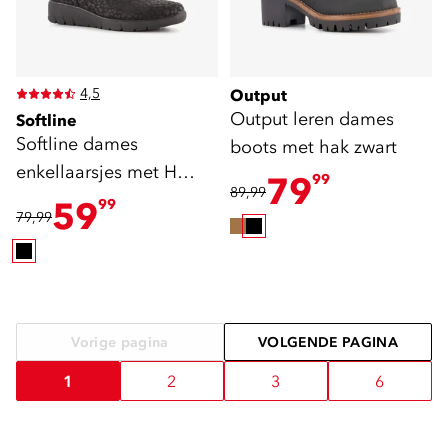
4,5
Output
Output leren dames
Softline
Softline dames
boots met hak zwart
enkellaarsjes met H
79
99
89,99
leest luipaardprint
59
99
79,99
Vorige pagina
VOLGENDE PAGINA
1
2
3
6