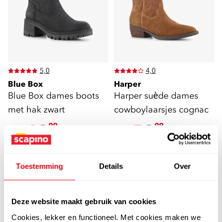
5,0
4,0
Blue Box
Harper
Blue Box dames boots
Harper suède dames
met hak zwart
cowboylaarsjes cognac
49
59
99
99
59,99
69,99
Toestemming
Details
Over
leer
Deze website maakt gebruik van cookies
Cookies, lekker en functioneel. Met cookies maken we