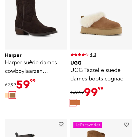
4,0
Harper
Harper suède dames
UGG
UGG Tazzelle suede
cowboylaarzen
dames boots cognac
donkerbruin
59
99
69,99
99
99
169,99
Jel's favoriet