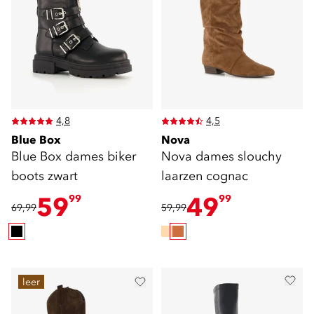
4,8
4,5
Blue Box
Nova
Blue Box dames biker
Nova dames slouchy
boots zwart
laarzen cognac
59
49
99
99
69,99
59,99
leer