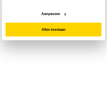
accepteert. Dit doe je door op "Alles toestaan" te klikken.
Liever geen cookies? Hou er dan rekening mee dat de
website niet optimaal functioneert.
Aanpassen
Alles toestaan