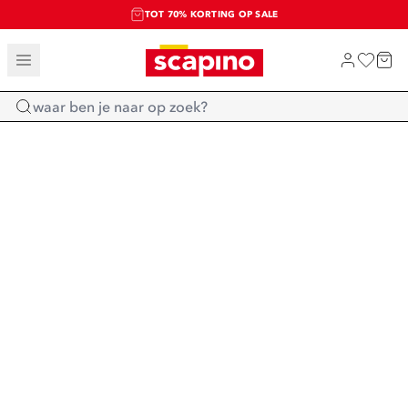
TOT 70% KORTING OP SALE
SALE: LAATSTE KANS!
SHOP NIEUW
Home