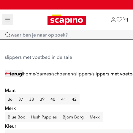
SALE: LAATSTE KANS!
TOT 70% KORTING OP SALE
SHOP NIEUW
Home
slippers met voetbed in de sale
terug
home
dames
schoenen
slippers
slippers met voet
/
/
/
/
Maat
36
37
38
39
40
41
42
Merk
Blue Box
Hush Puppies
Bjorn Borg
Mexx
Kleur