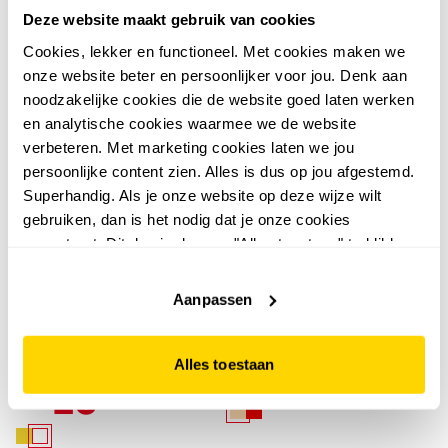
Deze website maakt gebruik van cookies
Cookies, lekker en functioneel. Met cookies maken we
sale
sale
onze website beter en persoonlijker voor jou. Denk aan
noodzakelijke cookies die de website goed laten werken
en analytische cookies waarmee we de website
verbeteren. Met marketing cookies laten we jou
persoonlijke content zien. Alles is dus op jou afgestemd.
Superhandig. Als je onze website op deze wijze wilt
gebruiken, dan is het nodig dat je onze cookies
accepteert. Dit doe je door op "Alles toestaan" te klikken.
Liever geen cookies? Hou er dan rekening mee dat de
5,0
Mexx
website niet optimaal functioneert.
Aanpassen
XX By Mexx dames
Mexx
XX by Mexx dames
slippers beige
slippers wit
35
00
Alles toestaan
79,99
25
00
59,99