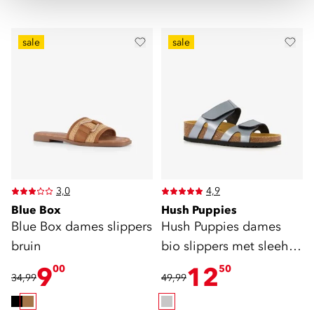
sale
sale
3,0
4,9
Blue Box
Hush Puppies
Blue Box dames slippers
Hush Puppies dames
bruin
bio slippers met sleehak
grijs
9
12
00
50
34,99
49,99