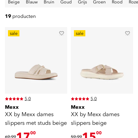
Beige
Blauw
Bruin
Goud
Grijs
Groen
Rood
Roz
19
producten
sale
sale
5,0
5,0
Mexx
Mexx
XX by Mexx dames
XX by Mexx dames
slippers met studs beige
slippers beige
17
15
00
00
69,99
59,99