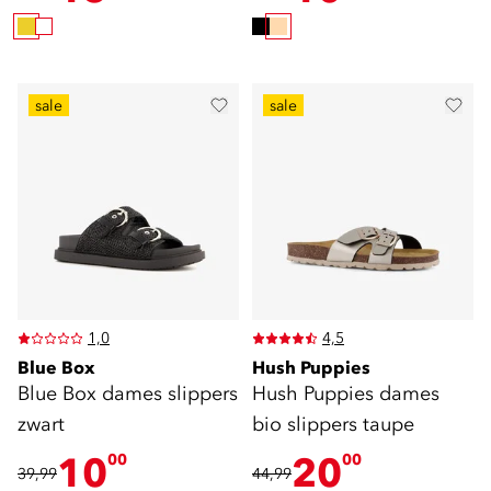
sale
sale
1,0
4,5
Blue Box
Hush Puppies
Blue Box dames slippers
Hush Puppies dames
zwart
bio slippers taupe
10
20
00
00
39,99
44,99