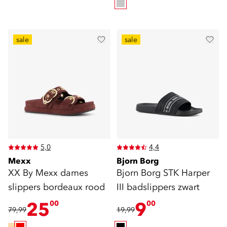
sale
sale
5,0
4,4
Mexx
Bjorn Borg
XX By Mexx dames
Bjorn Borg STK Harper
slippers bordeaux rood
III badslippers zwart
25
9
00
00
79,99
19,99