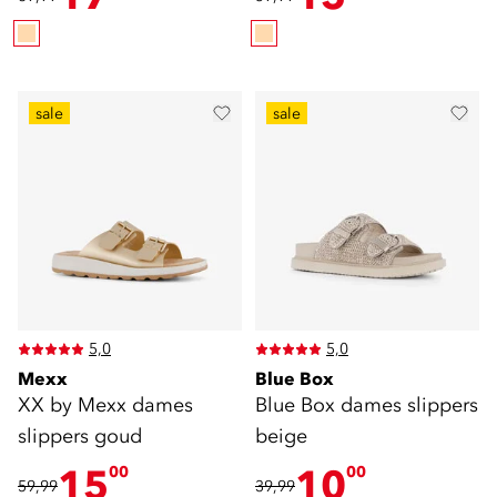
sale
sale
5,0
5,0
Mexx
Blue Box
XX by Mexx dames
Blue Box dames slippers
slippers goud
beige
15
10
00
00
59,99
39,99