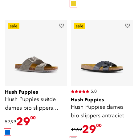
sale
sale
5,0
Hush Puppies
Hush Puppies suède
Hush Puppies
Hush Puppies dames
dames bio slippers
bio slippers antraciet
grijsblauw
29
00
59,99
29
00
44,99