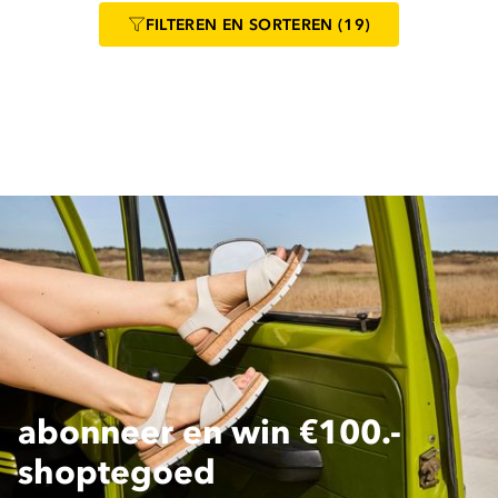
FILTEREN
EN SORTEREN
(19)
abonneer en win €100.-
shoptegoed