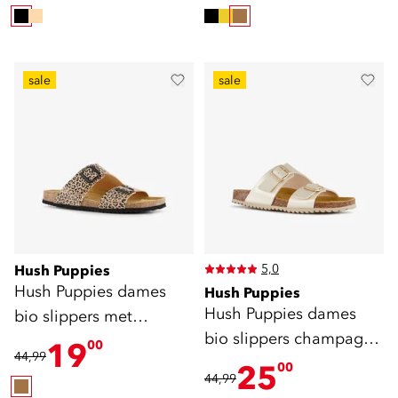
sale
sale
5,0
Hush Puppies
Hush Puppies dames
Hush Puppies
Hush Puppies dames
bio slippers met
bio slippers champagne
panterprint bruin
19
00
44,99
goud
25
00
44,99