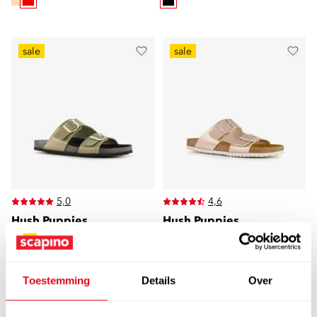
sale
sale
5,0
4,6
Hush Puppies
Hush Puppies
Hush Puppies leren
Hush Puppies dames
dames bio slippers
bio slippers lichtroze
groen
25
12
00
50
Toestemming
Details
Over
44,99
44,99