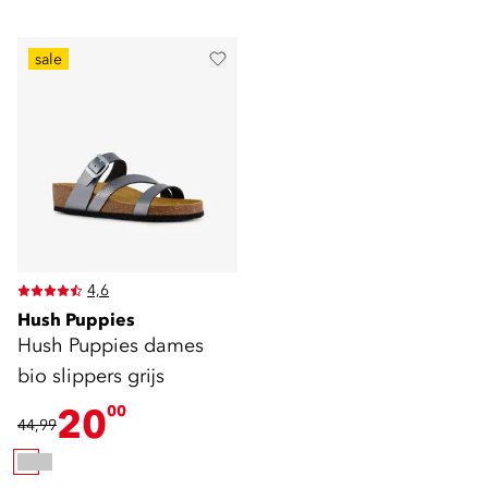
sale
4,6
Hush Puppies
Hush Puppies dames
bio slippers grijs
20
00
44,99