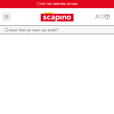
TOT 70% KORTING OP SALE
SALE: LAATSTE KANS!
SHOP NIEUW
Home