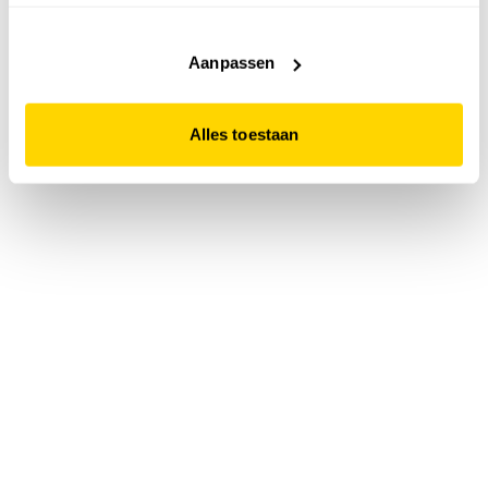
accepteert. Dit doe je door op "Alles toestaan" te klikken.
Liever geen cookies? Hou er dan rekening mee dat de
website niet optimaal functioneert.
Aanpassen
Alles toestaan