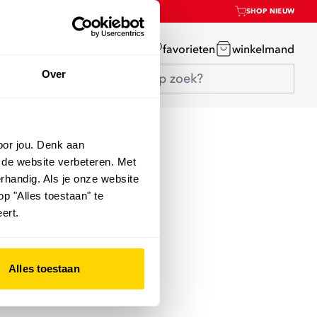
SHOP NIEUW
mijn account
favorieten
winkelmand
Over
oor jou. Denk aan
 de website verbeteren. Met
rhandig. Als je onze website
op "Alles toestaan" te
ert.
Alles toestaan