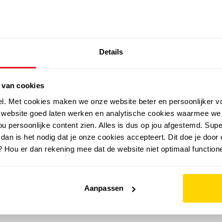
SALE: LAATSTE KANS!
Details
outdoor
zomer
merken
folder
sale
 van cookies
el. Met cookies maken we onze website beter en persoonlijker v
e website goed laten werken en analytische cookies waarmee we
u persoonlijke content zien. Alles is dus op jou afgestemd. Supe
 dan is het nodig dat je onze cookies accepteert. Dit doe je door 
? Hou er dan rekening mee dat de website niet optimaal functione
Aanpassen