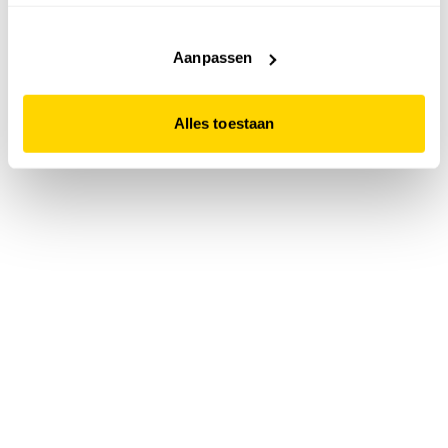
accepteert. Dit doe je door op "Alles toestaan" te klikken.
Liever geen cookies? Hou er dan rekening mee dat de
website niet optimaal functioneert.
Aanpassen
Alles toestaan