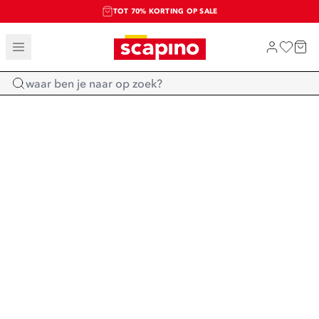
TOT 70% KORTING OP SALE
SALE: LAATSTE KANS!
SHOP NIEUW
Home