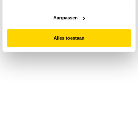
accepteert. Dit doe je door op "Alles toestaan" te klikken.
Liever geen cookies? Hou er dan rekening mee dat de
website niet optimaal functioneert.
Aanpassen
Alles toestaan