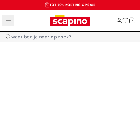
TOT 70% KORTING OP SALE
SALE: LAATSTE KANS!
SHOP NIEUW
Home