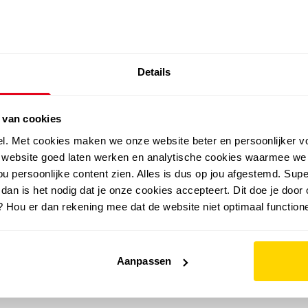
SALE: LAATSTE KANS!
Details
outdoor
zomer
merken
folder
sale
 van cookies
el. Met cookies maken we onze website beter en persoonlijker v
e website goed laten werken en analytische cookies waarmee we
u persoonlijke content zien. Alles is dus op jou afgestemd. Supe
 dan is het nodig dat je onze cookies accepteert. Dit doe je door 
? Hou er dan rekening mee dat de website niet optimaal functione
Aanpassen