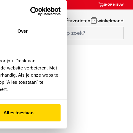
SHOP NIEUW
mijn account
favorieten
winkelmand
Over
oor jou. Denk aan
 de website verbeteren. Met
rhandig. Als je onze website
op "Alles toestaan" te
ert.
Alles toestaan