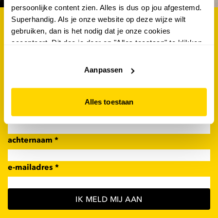
persoonlijke content zien. Alles is dus op jou afgestemd.
Superhandig. Als je onze website op deze wijze wilt
als eerste op de hoogte van de nieuwste acties én
gebruiken, dan is het nodig dat je onze cookies
kans maken op €100.- shoptegoed? schrijf je dan
accepteert. Dit doe je door op "Alles toestaan" te klikken.
Liever geen cookies? Hou er dan rekening mee dat de
nu in voor de scapino nieuwsbrief!
website niet optimaal functioneert.
Aanpassen
voornaam
*
Alles toestaan
tussenvoegsel
achternaam
*
e-mailadres
*
IK MELD MIJ AAN