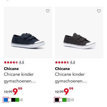
4,4
4,4
Chicane
Chicane
Chicane kinder
Chicane kinder
gymschoenen
gymschoenen
klittenband blauw
klittenband zwart
9
9
99
99
12,99
12,99
+2
+2