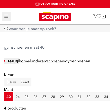
TOT 70% KORTING OP SALE
SALE: LAATSTE KANS!
SHOP NIEUW
Home
gymschoenen maat 40
terug
home
kinderen
schoenen
gymschoenen
/
/
/
Kleur
Blauw
Zwart
Maat
40
24
25
26
27
28
29
30
31
32
33
34
4
producten