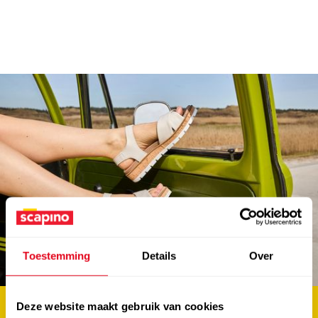
abonneer en win €100.-
shoptegoed
Toestemming
Details
Over
Deze website maakt gebruik van cookies