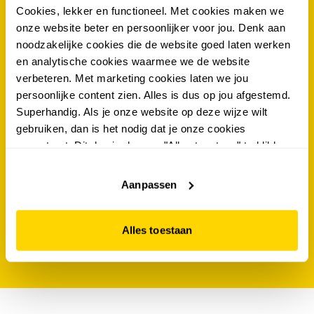
als eerste op de hoogte van de nieuwste acties én
Cookies, lekker en functioneel. Met cookies maken we
kans maken op €100.- shoptegoed? schrijf je dan
onze website beter en persoonlijker voor jou. Denk aan
nu in voor de scapino nieuwsbrief!
noodzakelijke cookies die de website goed laten werken
en analytische cookies waarmee we de website
verbeteren. Met marketing cookies laten we jou
voornaam
*
persoonlijke content zien. Alles is dus op jou afgestemd.
Superhandig. Als je onze website op deze wijze wilt
tussenvoegsel
gebruiken, dan is het nodig dat je onze cookies
accepteert. Dit doe je door op "Alles toestaan" te klikken.
achternaam
*
Liever geen cookies? Hou er dan rekening mee dat de
website niet optimaal functioneert.
Aanpassen
e-mailadres
*
Alles toestaan
IK MELD MIJ AAN