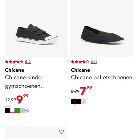
4,4
4,0
Chicane
Chicane
Chicane kinder
Chicane balletschoenen
gymschoenen
7
99
8,99
klittenband zwart
9
99
12,99
+2