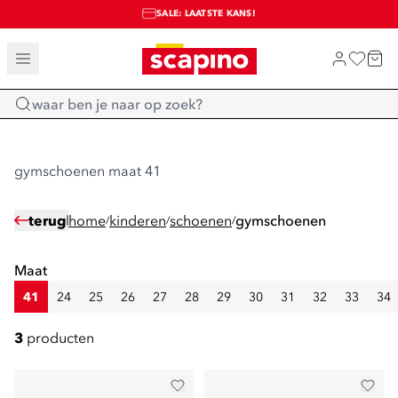
SALE: LAATSTE KANS!
TOT 70% KORTING OP SALE
SHOP NIEUW
Home
gymschoenen maat 41
terug
home
kinderen
schoenen
gymschoenen
/
/
/
Maat
41
24
25
26
27
28
29
30
31
32
33
34
3
producten