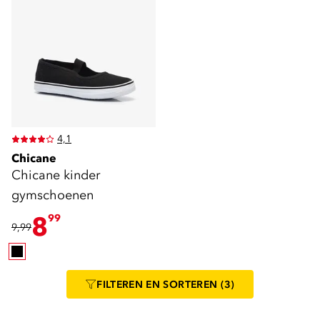
4,1
Chicane
Chicane kinder
gymschoenen
8
99
9,99
FILTEREN
EN SORTEREN
(3)