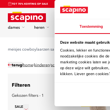
TOT 70% KORTING OP SALE
Home
Toestemming
dames
heren
kinderen
sport
Deze website maakt gebruik
meisjes cowboylaarzen sale
Cookies, lekker en functione
noodzakelijke cookies die d
marketing cookies laten we jo
terug
home
kinderen
schoenen
western laarzen
/
/
/
op deze wijze wilt gebruiken,
klikken. Liever geen cookies
Filteren
2
producten
Gekozen filters - 1
sale
SALE