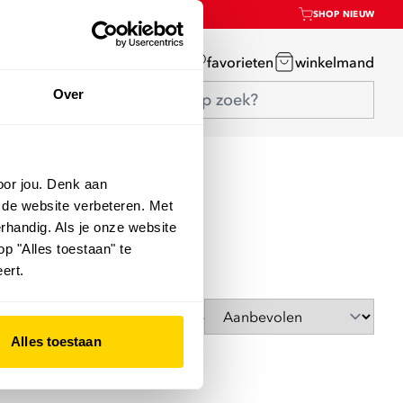
SHOP NIEUW
mijn account
favorieten
winkelmand
Over
oor jou. Denk aan
 de website verbeteren. Met
rhandig. Als je onze website
op "Alles toestaan" te
ert.
Sorteer op
Alles toestaan