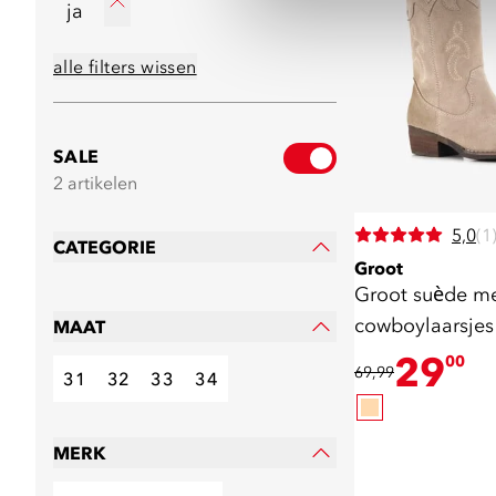
ja
alle filters wissen
SALE
2 artikelen
5,0
(1
CATEGORIE
Groot
Groot suède me
cowboylaarsjes
MAAT
29
00
69,99
31
32
33
34
MERK