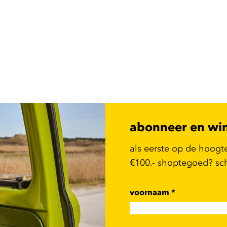
abonneer en wi
als eerste op de hoogt
€100.- shoptegoed? schr
voornaam
*