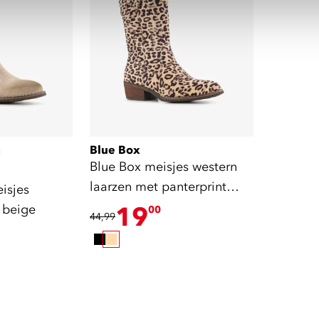
Blue Box
)
Blue Box meisjes western
laarzen met panterprint
isjes
beige
 beige
19
00
44,99