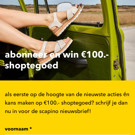
abonneer en win €100.-
shoptegoed
als eerste op de hoogte van de nieuwste acties én
kans maken op €100.- shoptegoed? schrijf je dan
nu in voor de scapino nieuwsbrief!
voornaam
*