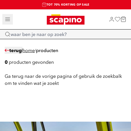
TOT 70% KORTING OP SALE
SALE: LAATSTE KANS!
SHOP NIEUW
Home
terug
home
producten
/
0
producten gevonden
Ga terug naar de vorige pagina of gebruik de zoekbalk
om te vinden wat je zoekt