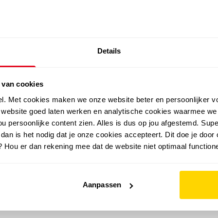
SALE: LAATSTE KANS!
Details
outdoor
zomer
merken
folder
sale
 van cookies
el. Met cookies maken we onze website beter en persoonlijker v
e website goed laten werken en analytische cookies waarmee we
u persoonlijke content zien. Alles is dus op jou afgestemd. Supe
 dan is het nodig dat je onze cookies accepteert. Dit doe je door 
? Hou er dan rekening mee dat de website niet optimaal functione
onden
vorige pagina of gebruik de zoekbalk om te vinden wat je zoe
Aanpassen