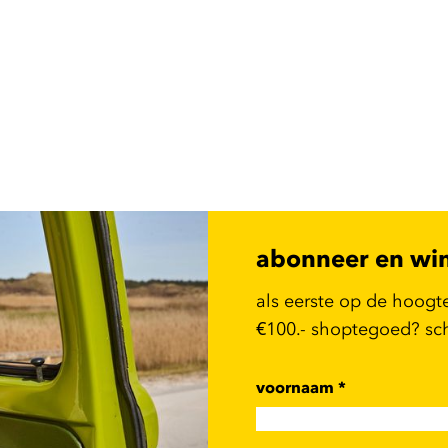
abonneer en wi
als eerste op de hoogt
€100.- shoptegoed? schr
voornaam
*