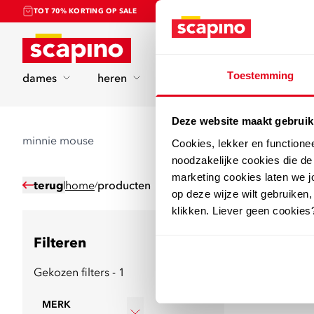
TOT 70% KORTING OP SALE
Home
Toestemming
dames
heren
kinderen
sport
Deze website maakt gebruik
minnie mouse
Cookies, lekker en functione
noodzakelijke cookies die d
marketing cookies laten we jo
terug
home
producten
/
op deze wijze wilt gebruiken,
klikken. Liever geen cookies
0
producten gev
Filteren
Ga terug naar de 
Gekozen filters - 1
MERK