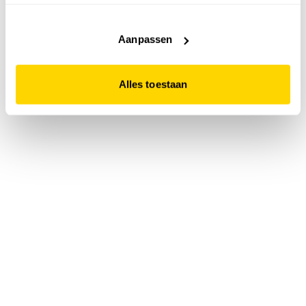
accepteert. Dit doe je door op "Alles toestaan" te klikken.
Liever geen cookies? Hou er dan rekening mee dat de
website niet optimaal functioneert.
Aanpassen
Alles toestaan