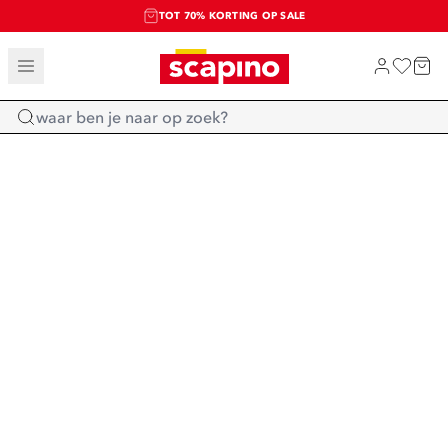
TOT 70% KORTING OP SALE
SALE: LAATSTE KANS!
SHOP NIEUW
Home