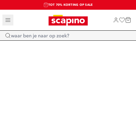
TOT 70% KORTING OP SALE
SALE: LAATSTE KANS!
SHOP NIEUW
Home