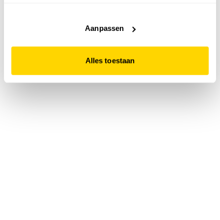
accepteert. Dit doe je door op "Alles toestaan" te klikken.
Liever geen cookies? Hou er dan rekening mee dat de
website niet optimaal functioneert.
Aanpassen
Alles toestaan