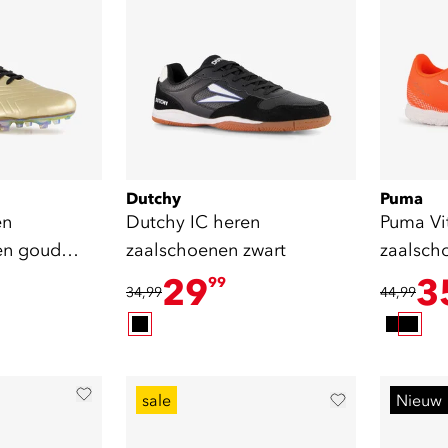
Dutchy
Puma
en
Dutchy IC heren
Puma Vit
en goud
zaalschoenen zwart
zaalsch
29
3
99
34,99
44,99
sale
Nieuw