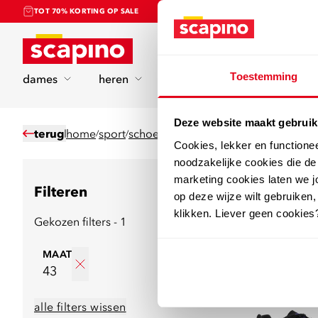
TOT 70% KORTING OP SALE
Home
Toestemming
dames
heren
kinderen
sport
Deze website maakt gebruik
terug
home
sport
schoenen
voetbalschoenen
/
/
/
Cookies, lekker en functione
noodzakelijke cookies die d
marketing cookies laten we jo
Filteren
56
producten
op deze wijze wilt gebruiken,
klikken. Liever geen cookies
Gekozen filters - 1
sale
MAAT
43
alle filters wissen