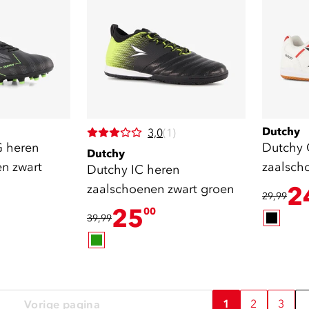
Dutchy
3,0
(1)
G heren
Dutchy 
Dutchy
n zwart
zaalscho
Dutchy IC heren
zaalschoenen zwart groen
2
29,99
25
00
39,99
1
2
3
Vorige pagina