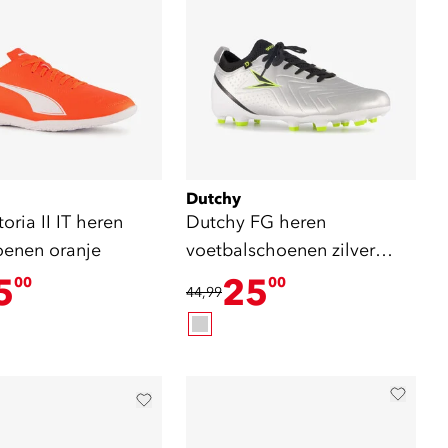
Dutchy
oria II IT heren
Dutchy FG heren
oenen oranje
voetbalschoenen zilver
zwart
5
25
00
00
44,99