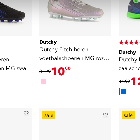
Dutchy
)
Dutchy Pitch heren
Dutchy
voetbalschoenen MG roze
eren
Dutchy 
wit
en MG zwart
10
zaalsch
00
39,99
1
44,99
sale
sale