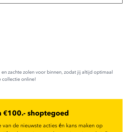
n zachte zolen voor binnen, zodat jij altijd optimaal
collectie online!
n €100.- shoptegoed
e van de nieuwste acties én kans maken op