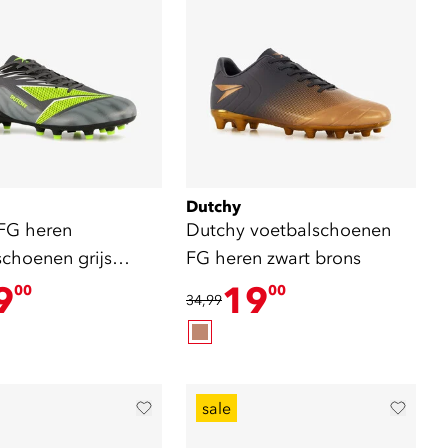
Dutchy
FG heren
Dutchy voetbalschoenen
schoenen grijs
FG heren zwart brons
9
19
00
00
34,99
sale