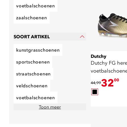
voetbalschoenen
zaalschoenen
SOORT ARTIKEL
kunstgrasschoenen
Dutchy
sportschoenen
Dutchy FG her
voetbalschoen
straatschoenen
zwart
32
00
44,99
veldschoenen
voetbalschoenen
Toon meer