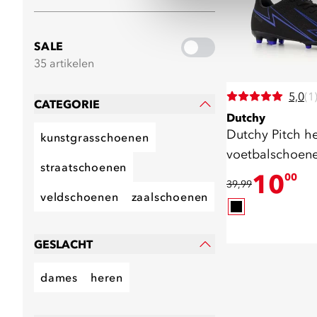
SALE
35 artikelen
5,0
(1
CATEGORIE
Dutchy
Dutchy Pitch h
kunstgrasschoenen
voetbalschoen
straatschoenen
Blauw
10
00
39,99
veldschoenen
zaalschoenen
GESLACHT
dames
heren