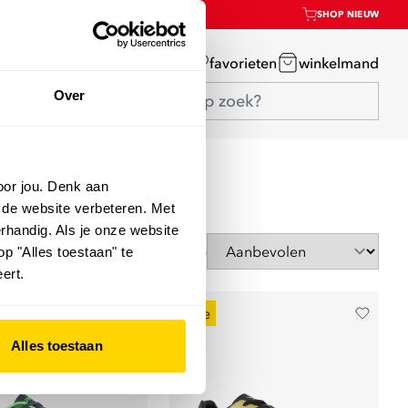
SHOP NIEUW
mijn account
favorieten
winkelmand
Over
oor jou. Denk aan
 de website verbeteren. Met
rhandig. Als je onze website
Sorteer op
op "Alles toestaan" te
ert.
sale
Alles toestaan