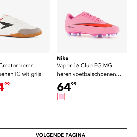
Nike
Creator heren
Vapor 16 Club FG MG
enen IC wit grijs
heren voetbalschoenen
roze
4
64
99
99
VOLGENDE PAGINA