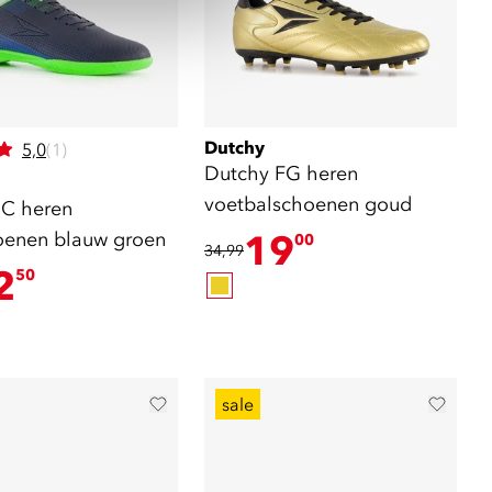
Dutchy
5,0
(1)
Dutchy FG heren
voetbalschoenen goud
IC heren
oenen blauw groen
19
00
34,99
2
50
sale