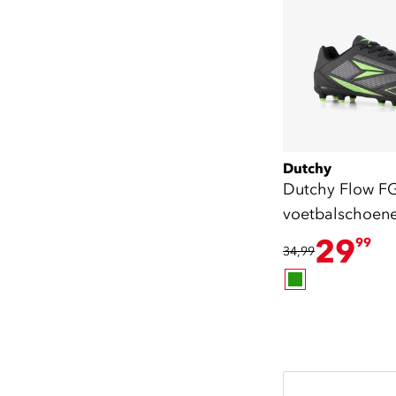
Dutchy
Dutchy Flow F
voetbalschoene
29
99
34,99