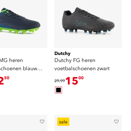
Dutchy
 MG heren
Dutchy FG heren
schoenen blauw
voetbalschoenen zwart
2
15
50
00
29,99
sale