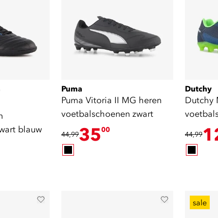
Puma
Dutchy
)
Puma Vitoria II MG heren
Dutchy
voetbalschoenen zwart
voetbal
n
groen
wart blauw
35
1
00
44,99
44,99
sale