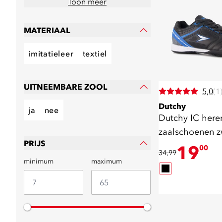
Toon meer
MATERIAAL
imitatieleer
textiel
UITNEEMBARE ZOOL
5,0
(1
Dutchy
ja
nee
Dutchy IC here
zaalschoenen z
PRIJS
19
00
34,99
minimum
maximum