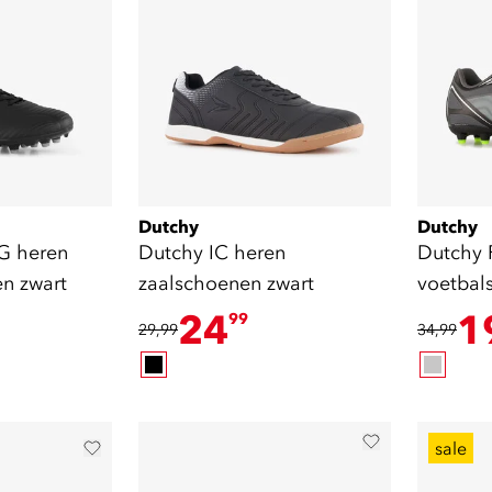
Dutchy
Dutchy
G heren
Dutchy IC heren
Dutchy 
n zwart
zaalschoenen zwart
voetbal
groen
24
1
99
29,99
34,99
sale