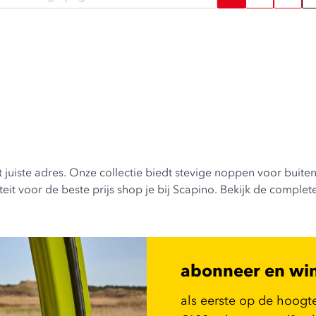
uiste adres. Onze collectie biedt stevige noppen voor buiten e
t voor de beste prijs shop je bij Scapino. Bekijk de complete 
abonneer en wi
als eerste op de hoogt