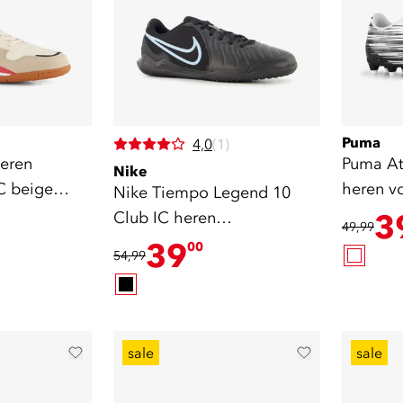
Puma
4,0
(1)
eren
Puma At
Nike
C beige
heren v
Nike Tiempo Legend 10
zwart
Club IC heren
3
49,99
zaalschoenen zwart
39
00
54,99
sale
sale