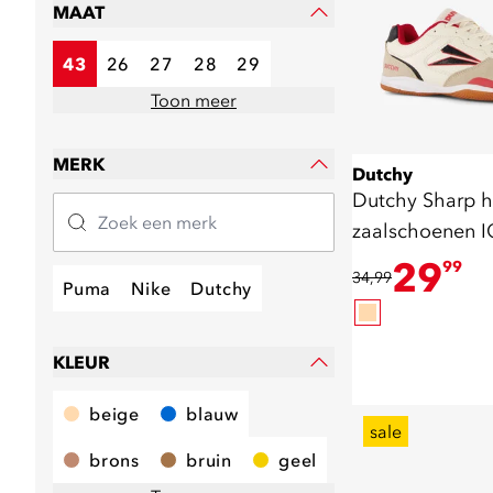
MAAT
43
26
27
28
29
Toon meer
MERK
Dutchy
Dutchy Sharp h
zaalschoenen I
rood
29
99
34,99
Puma
Nike
Dutchy
KLEUR
beige
blauw
sale
brons
bruin
geel