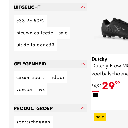
UITGELICHT
c33 2e 50%
nieuwe collectie
sale
uit de folder c33
Dutchy
GELEGENHEID
Dutchy Flow M
voetbalschoene
casual sport
indoor
29
99
34,99
voetbal
wk
PRODUCTGROEP
sale
sportschoenen