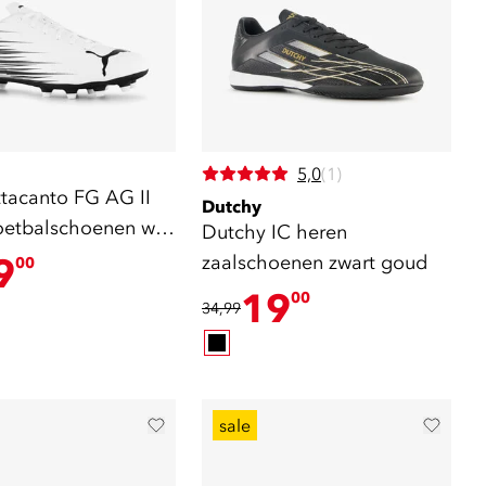
5,0
(1)
tacanto FG AG II
Dutchy
oetbalschoenen wit
Dutchy IC heren
9
zaalschoenen zwart goud
00
19
00
34,99
sale