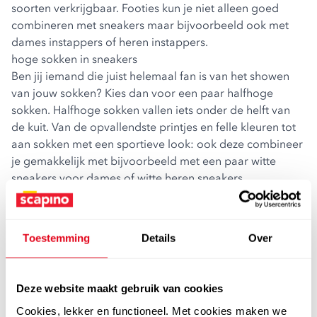
soorten verkrijgbaar. Footies kun je niet alleen goed
combineren met sneakers maar bijvoorbeeld ook met
dames instappers
of
heren instappers
.
hoge sokken in sneakers
Ben jij iemand die juist helemaal fan is van het showen
van jouw sokken? Kies dan voor een paar halfhoge
sokken. Halfhoge sokken vallen iets onder de helft van
de kuit. Van de opvallendste printjes en felle kleuren tot
aan sokken met een sportieve look: ook deze combineer
je gemakkelijk met bijvoorbeeld met een paar
witte
sneakers voor dames
of
witte heren sneakers
.
Bij Scapino vind je ook damessneakers en herensneakers
in allerlei kleuren. Kies voor
Bluebox dames sneakers
voor de leukste kleuren en prints. Combineer deze met
Toestemming
Details
Over
een gekleurde sok en je bent klaar om te gaan! Wil je
liever een meer sportieve look? Kies dan bijvoorbeeld
voor
damessneakers van Skecher
s of
herensneakers van
Deze website maakt gebruik van cookies
Skechers
.
Cookies, lekker en functioneel. Met cookies maken we