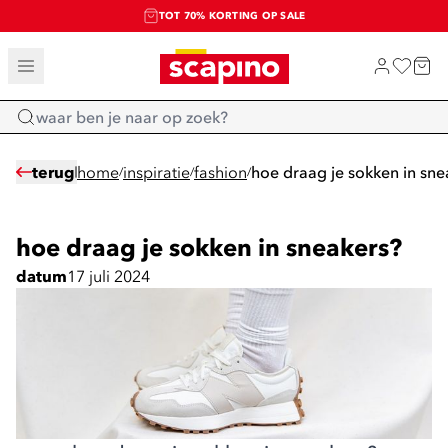
TOT 70% KORTING OP SALE
SALE: LAATSTE KANS!
SHOP NIEUW
Home
terug
home
inspiratie
fashion
hoe draag je sokken in sne
/
/
/
hoe draag je sokken in sneakers?
datum
17 juli 2024