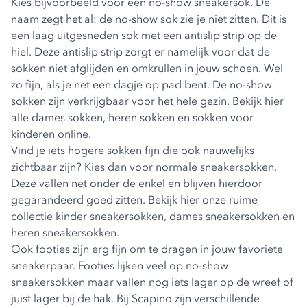
Kies bijvoorbeeld voor een no-show sneakersok. De
naam zegt het al: de no-show sok zie je niet zitten. Dit is
een laag uitgesneden sok met een antislip strip op de
hiel. Deze antislip strip zorgt er namelijk voor dat de
sokken niet afglijden en omkrullen in jouw schoen. Wel
zo fijn, als je net een dagje op pad bent. De no-show
sokken zijn verkrijgbaar voor het hele gezin. Bekijk hier
alle
dames sokken
,
heren sokken
en
sokken voor
kinderen
online.
Vind je iets hogere sokken fijn die ook nauwelijks
zichtbaar zijn? Kies dan voor normale sneakersokken.
Deze vallen net onder de enkel en blijven hierdoor
gegarandeerd goed zitten. Bekijk hier onze ruime
collectie
kinder sneakersokken
,
dames sneakersokken
en
heren sneakersokken
.
Ook footies zijn erg fijn om te dragen in jouw favoriete
sneakerpaar. Footies lijken veel op no-show
sneakersokken maar vallen nog iets lager op de wreef of
juist lager bij de hak. Bij Scapino zijn verschillende