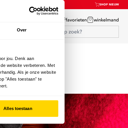
SHOP NIEUW
mijn account
favorieten
winkelmand
Over
oor jou. Denk aan
 de website verbeteren. Met
rhandig. Als je onze website
op "Alles toestaan" te
ert.
Alles toestaan