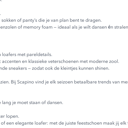
.
 sokken of panty’s die je van plan bent te dragen.
nenzolen of memory foam — ideaal als je wilt dansen én stral
n loafers met pareldetails.
ic accenten en klassieke veterschoenen met moderne zool.
rende sneakers — zodat ook de kleintjes kunnen shinen.
e zien. Bij Scapino vind je elk seizoen betaalbare trends van m
e lang je moet staan of dansen.
ker lopen.
f een elegante loafer: met de juiste feestschoen maak jij elk f