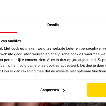
SALE: LAATSTE KANS!
Details
outdoor
zomer
merken
folder
sale
 van cookies
feestschoenen?
el. Met cookies maken we onze website beter en persoonlijker v
e website goed laten werken en analytische cookies waarmee we
u persoonlijke content zien. Alles is dus op jou afgestemd. Supe
en?
 dan is het nodig dat je onze cookies accepteert. Dit doe je door 
? Hou er dan rekening mee dat de website niet optimaal functione
Aanpassen