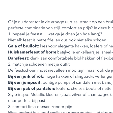
Of je nu danst tot in de vroege uurtjes, straalt op een br
perfecte combinatie van stijl, comfort en prijs? In deze b
1. bepaal je feeststijl: wat ga je doen (en hoe lang)?
Niet elk feest is hetzelfde, en dus ook niet elke schoen.
Gala of bruiloft:
kies voor elegante hakken, loafers of ne
Huiskamerfeest of borrel:
stijlvolle enkellaarsjes, sneak
Dansfeest:
denk aan comfortabele blokhakken of flexibe
2. match je schoenen met je outfit
De feestschoen moet niet alleen mooi zijn, maar ook de ju
Bij een jurk of rok:
hoge hakken of slingbacks verlengen 
Bij een jumpsuit:
puntige pumps of sandalen met bandje
Bij een pak of pantalon:
loafers, chelsea boots of nett
Style-inspo:
Metallic kleuren (zoals zilver of champagne), g
daar perfect bij past!
3. comfort first: dansen zonder pijn
Niets bederft je avond sneller dan zere voeten. Let dus o