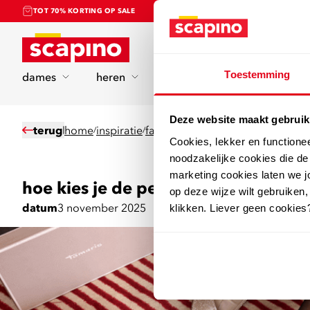
TOT 70% KORTING OP SALE
Home
Toestemming
dames
heren
kinderen
sport
Deze website maakt gebruik
terug
home
inspiratie
fashion
hoe kies je de perfecte 
/
/
/
Cookies, lekker en functione
noodzakelijke cookies die d
marketing cookies laten we jo
hoe kies je de perfecte feestschoen
op deze wijze wilt gebruiken,
datum
3 november 2025
klikken. Liever geen cookies