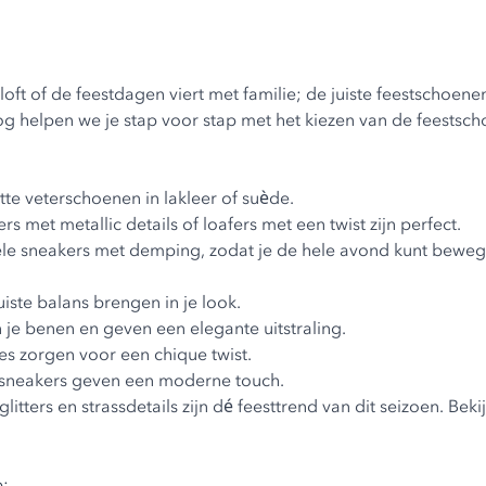
uiloft of de feestdagen viert met familie; de juiste feestscho
log helpen we je stap voor stap met het kiezen van de feestscho
tte veterschoenen in lakleer of suède.
ers met metallic details of loafers met een twist zijn perfect.
le sneakers met demping, zodat je de hele avond kunt bewege
iste balans brengen in je look.
je benen en geven een elegante uitstraling.
s zorgen voor een chique twist.
e sneakers geven een moderne touch.
litters en strassdetails zijn dé feesttrend van dit seizoen. Bek
p: