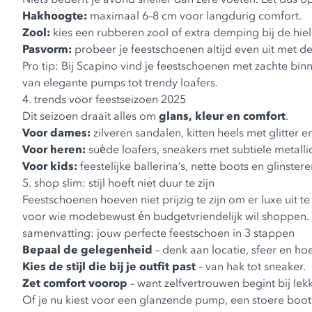
Hakhoogte:
maximaal 6–8 cm voor langdurig comfort.
Zool:
kies een rubberen zool of extra demping bij de hiel
Pasvorm:
probeer je feestschoenen altijd even uit met de
Pro tip:
Bij Scapino vind je feestschoenen met zachte bin
van elegante pumps tot trendy loafers.
4. trends voor feestseizoen 2025
Dit seizoen draait alles om
glans, kleur en comfort
.
Voor dames:
zilveren sandalen, kitten heels met glitter e
Voor heren:
suède loafers, sneakers met subtiele metall
Voor kids:
feestelijke ballerina’s, nette boots en glinste
5. shop slim: stijl hoeft niet duur te zijn
Feestschoenen hoeven niet prijzig te zijn om er luxe uit t
voor wie modebewust én budgetvriendelijk wil shoppen.
samenvatting: jouw perfecte feestschoen in 3 stappen
Bepaal de gelegenheid
– denk aan locatie, sfeer en ho
Kies de stijl die bij je outfit past
– van hak tot sneaker.
Zet comfort voorop
– want zelfvertrouwen begint bij lek
Of je nu kiest voor een glanzende pump, een stoere boot o