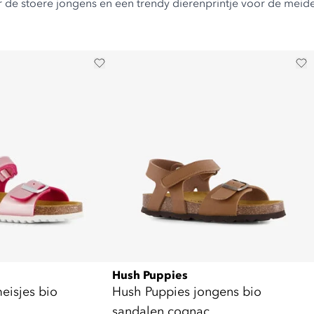
or de stoere jongens en een trendy dierenprintje voor de meid
Hush Puppies
eisjes bio
Hush Puppies jongens bio
sandalen cognac