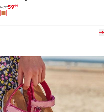
59
99
69,99