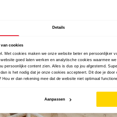
SALE: LAATSTE KANS!
Details
outdoor
zomer
merken
folder
sale
 van cookies
van hush puppies
el. Met cookies maken we onze website beter en persoonlijker v
e website goed laten werken en analytische cookies waarmee we
u persoonlijke content zien. Alles is dus op jou afgestemd. Supe
uppies
 dan is het nodig dat je onze cookies accepteert. Dit doe je door 
? Hou er dan rekening mee dat de website niet optimaal functione
Aanpassen