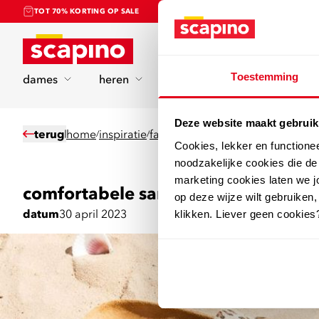
TOT 70% KORTING OP SALE
Home
Toestemming
dames
heren
kinderen
sport
Deze website maakt gebruik
terug
home
inspiratie
fashion
comfortabele sandalen 
/
/
/
Cookies, lekker en functione
noodzakelijke cookies die d
marketing cookies laten we jo
comfortabele sandalen van hush p
op deze wijze wilt gebruiken,
datum
30 april 2023
klikken. Liever geen cookies