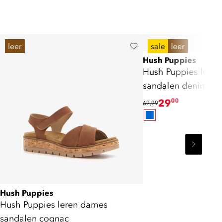
leer
sale
leer
Hush Puppies
Hush Puppies lere
sandalen denim bl
29
00
69,99
Hush Puppies
Hush Puppies leren dames
sandalen cognac