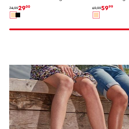
29
00
59
99
74,99
69,99