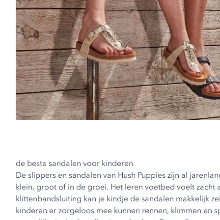
de beste sandalen voor kinderen
De slippers en sandalen van Hush Puppies zijn al jaren
klein, groot of in de groei. Het leren voetbed voelt zac
klittenbandsluiting kan je kindje de sandalen makkelijk z
kinderen er zorgeloos mee kunnen rennen, klimmen en spe