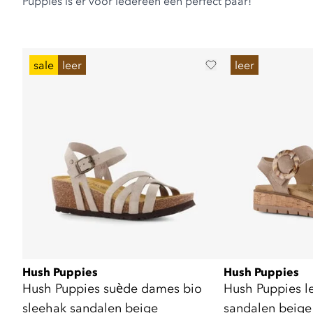
Puppies is er voor iedereen een perfect paar!
sale
leer
leer
Hush Puppies
Hush Puppies
Hush Puppies suède dames bio
Hush Puppies l
sleehak sandalen beige
sandalen beige