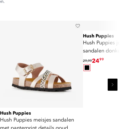
en.
Hush Puppies
Hush Puppies jonge
sandalen donkerbl
24
99
29,99
Hush Puppies
Hush Puppies meisjes sandalen
met panterprint details goud