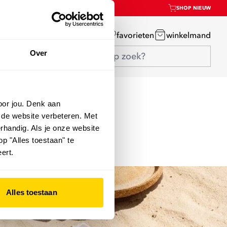
SHOP NIEUW
mijn account
favorieten
winkelmand
Over
oor jou. Denk aan
 de website verbeteren. Met
rhandig. Als je onze website
op "Alles toestaan" te
ert.
Alles toestaan