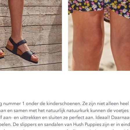
lang nummer 1 onder de
kinderschoenen
. Ze zijn niet alleen he
ht aan en samen met het natuurlijk natuurkurk kunnen de voetj
elf aan- en uittrekken en sluiten ze perfect aan. Ideaal! Daar
len. De slippers en sandalen van Hush Puppies zijn er in ein