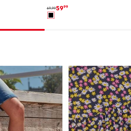
59
99
69,99