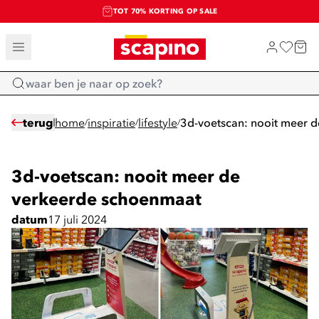
TOT 70% KORTING OP SALE
SALE: LAATSTE KANS!
SHOP NIEUW
Home
terug
home
inspiratie
lifestyle
3d-voetscan: nooit meer 
/
/
/
3d-voetscan: nooit meer de
verkeerde schoenmaat
datum
17 juli 2024