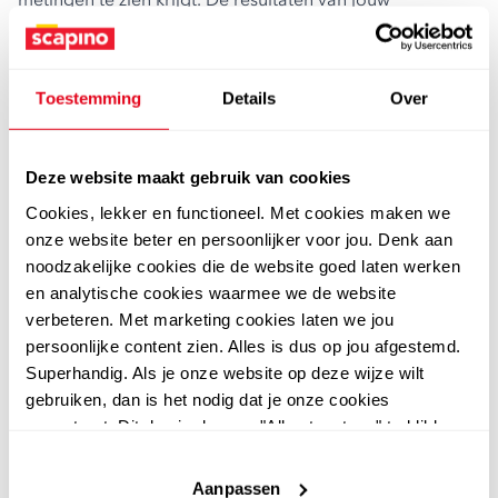
voetprofiel worden opgeslagen en naar je e-mail adres
gestuurd. Hierin staat verschillende informatie:
Voetlengte in centimeters (van beide voeten)
Toestemming
Details
Over
Voetbreedte (smal, gemiddeld of breed)
Voetboog (plat of hoog)
Schoenmaat
Deze website maakt gebruik van cookies
Vervolgens vul je je leeftijd in, en geef je aan of je
dames-, heren-, jongens- of meisjesschoenen draagt.
Cookies, lekker en functioneel. Met cookies maken we
Doordat er een persoonlijk voetprofiel is aangemaakt en
onze website beter en persoonlijker voor jou. Denk aan
je de 3D-voetscan en metingen in je mailbox ontvangt,
noodzakelijke cookies die de website goed laten werken
zul je vanaf nu nooit meer de verkeerde schoenmaat
en analytische cookies waarmee we de website
hebben.
verbeteren. Met marketing cookies laten we jou
persoonlijke content zien. Alles is dus op jou afgestemd.
Superhandig. Als je onze website op deze wijze wilt
gebruiken, dan is het nodig dat je onze cookies
accepteert. Dit doe je door op "Alles toestaan" te klikken.
Liever geen cookies? Hou er dan rekening mee dat de
website niet optimaal functioneert.
Aanpassen