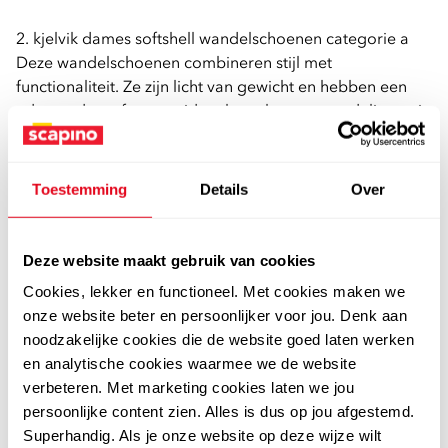
2. kjelvik dames softshell wandelschoenen categorie a
Deze wandelschoenen combineren stijl met
functionaliteit. Ze zijn licht van gewicht en hebben een
ademende stof, wat ze ideaal maakt voor wandelingen in
warmer weer. Voorzien van een vetersluiting voor een
goede pasvorm en hiellusjes voor een makkelijke instap.
Het comfortabele voetbed van textiel is uitneembaar
Toestemming
Details
Over
zodat je eventueel jouw eigen zolen in de schoenen kan
dragen.
Deze website maakt gebruik van cookies
Cookies, lekker en functioneel. Met cookies maken we
onze website beter en persoonlijker voor jou. Denk aan
noodzakelijke cookies die de website goed laten werken
en analytische cookies waarmee we de website
verbeteren. Met marketing cookies laten we jou
persoonlijke content zien. Alles is dus op jou afgestemd.
Superhandig. Als je onze website op deze wijze wilt