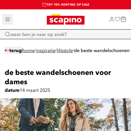
TOT 70% KORTING OP SALE
SALE: LAATSTE KANS!
SHOP NIEUW
Home
terug
home
inspiratie
lifestyle
de beste wandelschoenen
/
/
/
de beste wandelschoenen voor
dames
datum
14 maart 2025