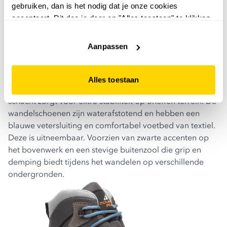
gebruiken, dan is het nodig dat je onze cookies
accepteert. Dit doe je door op "Alles toestaan" te klikken.
Liever geen cookies? Hou er dan rekening mee dat de
website niet optimaal functioneert.
Aanpassen
3. mountain peak hoge dames wandelschoenen
categorie a/b
Deze allround wandelschoenen bieden een goede
Alles toestaan
balans tussen flexibiliteit en ondersteuning. De halfhoge
schacht zorgt voor extra stabiliteit op oneffen terrein. De
wandelschoenen zijn waterafstotend en hebben een
blauwe vetersluiting en comfortabel voetbed van textiel.
Deze is uitneembaar. Voorzien van zwarte accenten op
het bovenwerk en een stevige buitenzool die grip en
demping biedt tijdens het wandelen op verschillende
ondergronden.