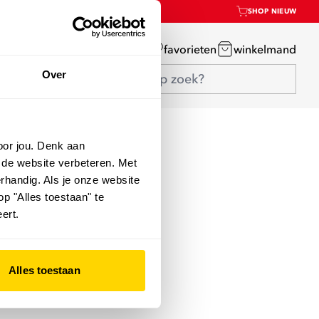
SHOP NIEUW
mijn account
favorieten
winkelmand
Over
oor jou. Denk aan
 de website verbeteren. Met
rhandig. Als je onze website
op "Alles toestaan" te
ert.
Alles toestaan