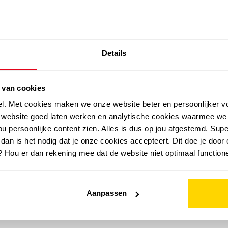
SALE: LAATSTE KANS!
Details
outdoor
zomer
merken
folder
sale
 van cookies
el. Met cookies maken we onze website beter en persoonlijker v
e website goed laten werken en analytische cookies waarmee we
u persoonlijke content zien. Alles is dus op jou afgestemd. Supe
 dan is het nodig dat je onze cookies accepteert. Dit doe je door 
? Hou er dan rekening mee dat de website niet optimaal functione
Aanpassen