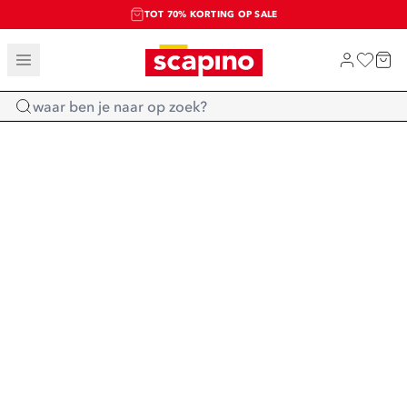
TOT 70% KORTING OP SALE
SALE: LAATSTE KANS!
SHOP NIEUW
Home