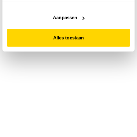
accepteert. Dit doe je door op "Alles toestaan" te klikken.
Liever geen cookies? Hou er dan rekening mee dat de
website niet optimaal functioneert.
Aanpassen
Alles toestaan