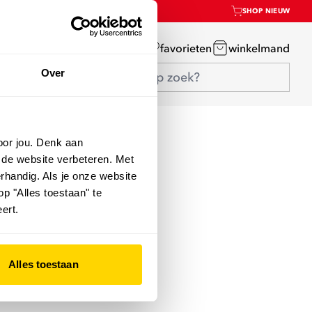
SHOP NIEUW
mijn account
favorieten
winkelmand
Over
oor jou. Denk aan
 de website verbeteren. Met
rhandig. Als je onze website
op "Alles toestaan" te
ert.
Alles toestaan