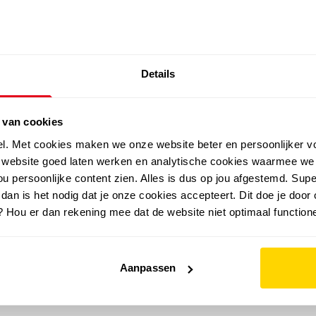
SALE: LAATSTE KANS!
Details
outdoor
zomer
merken
folder
sale
 van cookies
el. Met cookies maken we onze website beter en persoonlijker v
e website goed laten werken en analytische cookies waarmee we
u persoonlijke content zien. Alles is dus op jou afgestemd. Supe
 dan is het nodig dat je onze cookies accepteert. Dit doe je door 
? Hou er dan rekening mee dat de website niet optimaal functione
Aanpassen