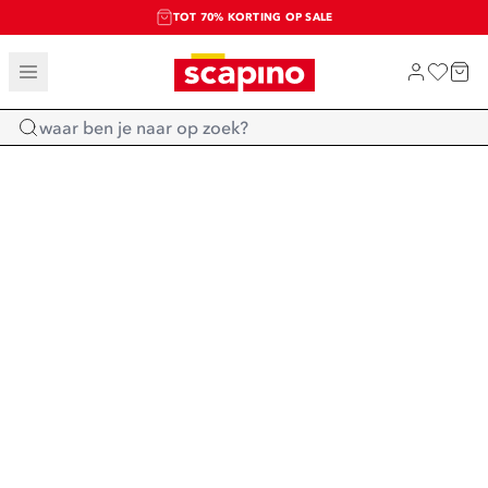
TOT 70% KORTING OP SALE
SALE: LAATSTE KANS!
SHOP NIEUW
Home