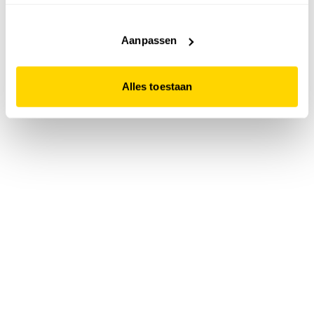
accepteert. Dit doe je door op "Alles toestaan" te klikken.
Liever geen cookies? Hou er dan rekening mee dat de
website niet optimaal functioneert.
Aanpassen
Alles toestaan