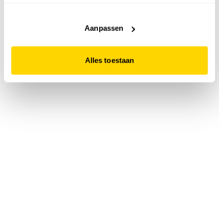
accepteert. Dit doe je door op "Alles toestaan" te klikken.
Liever geen cookies? Hou er dan rekening mee dat de
website niet optimaal functioneert.
Aanpassen
Alles toestaan