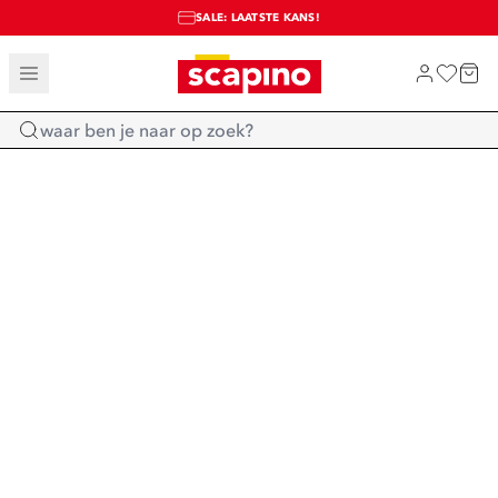
SALE: LAATSTE KANS!
TOT 70% KORTING OP SALE
SHOP NIEUW
Home