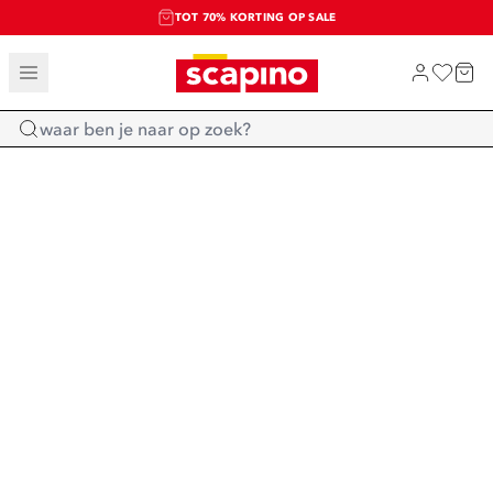
TOT 70% KORTING OP SALE
SALE: LAATSTE KANS!
SHOP NIEUW
Home