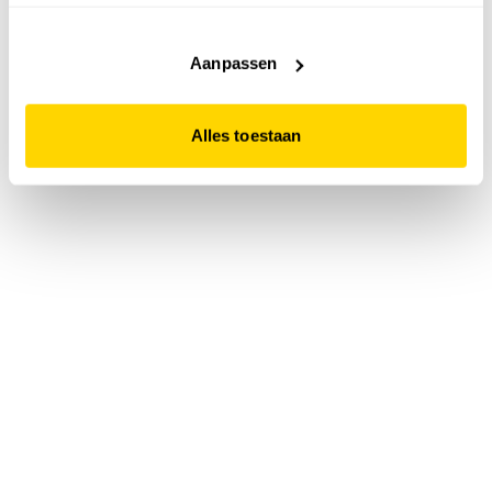
accepteert. Dit doe je door op "Alles toestaan" te klikken.
Liever geen cookies? Hou er dan rekening mee dat de
website niet optimaal functioneert.
Aanpassen
Alles toestaan