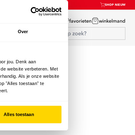
SHOP NIEUW
mijn account
favorieten
winkelmand
Over
oor jou. Denk aan
 de website verbeteren. Met
rhandig. Als je onze website
op "Alles toestaan" te
ert.
Alles toestaan