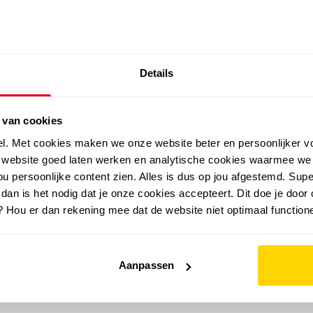
SALE: LAATSTE KANS!
Details
outdoor
zomer
merken
folder
sale
 van cookies
el. Met cookies maken we onze website beter en persoonlijker v
e website goed laten werken en analytische cookies waarmee we
u persoonlijke content zien. Alles is dus op jou afgestemd. Supe
 dan is het nodig dat je onze cookies accepteert. Dit doe je door 
? Hou er dan rekening mee dat de website niet optimaal functione
Aanpassen