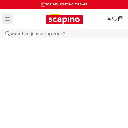
TOT 70% KORTING OP SALE
SALE: LAATSTE KANS!
SHOP NIEUW
Home