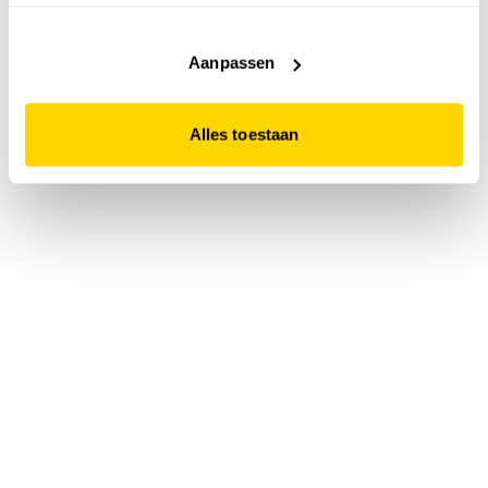
accepteert. Dit doe je door op "Alles toestaan" te klikken.
Liever geen cookies? Hou er dan rekening mee dat de
website niet optimaal functioneert.
Aanpassen
Alles toestaan