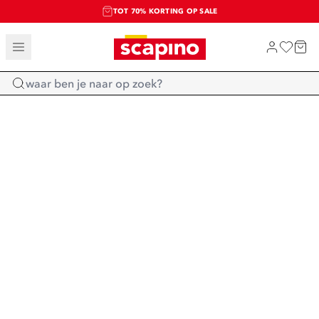
TOT 70% KORTING OP SALE
SALE: LAATSTE KANS!
SHOP NIEUW
Home