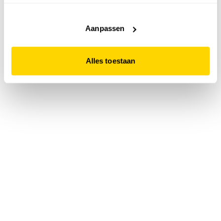
accepteert. Dit doe je door op "Alles toestaan" te klikken.
Liever geen cookies? Hou er dan rekening mee dat de
website niet optimaal functioneert.
Aanpassen
Alles toestaan